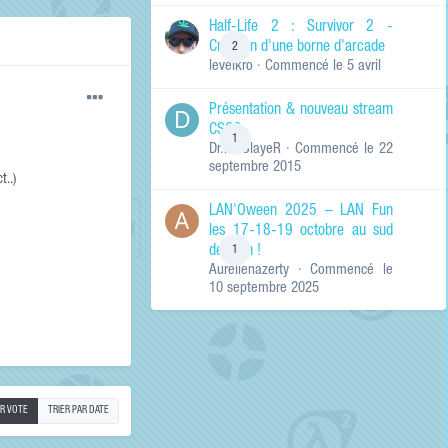
de ma recherche
RECHERCHER LES
Half-Life 2 : Survivor 2 -
RÉSULTATS DANS…
Création d'une borne d'arcade
2
levelkro
· Commencé
le 5 avril
Titres et corps
des contenus
Présentation & nouveau stream
Titres des
CSGO
contenus
1
Dr.KinSlayeR
· Commencé
le 22
uniquement
septembre 2015
t..)
LAN'Oween 2025 – LAN Fun
les 17-18-19 octobre au sud
de Lyon !
1
Aurelienazerty
· Commencé
le
10 septembre 2025
AR VOTE
TRIER PAR DATE