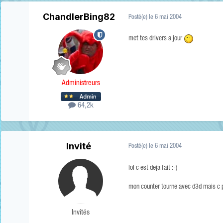
ChandlerBing82
Posté(e)
le 6 mai 2004
met tes drivers a jour
Administreurs
64,2k
Invité
Posté(e)
le 6 mai 2004
lol c est deja fait :-)
mon counter tourne avec d3d mais c p
Invités