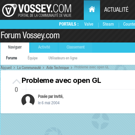
ACTUALITÉ
PORTAILS :
Valve
Steam
Counte
Forum Vossey.com
Naviguer
Activité
Classement
Forums
Équipe
Utilisateurs en ligne
Probleme avec open GL
Accueil
La Communauté
Aide Technique
Probleme avec open GL
0
Posée par Invité,
le 6 mai 2004