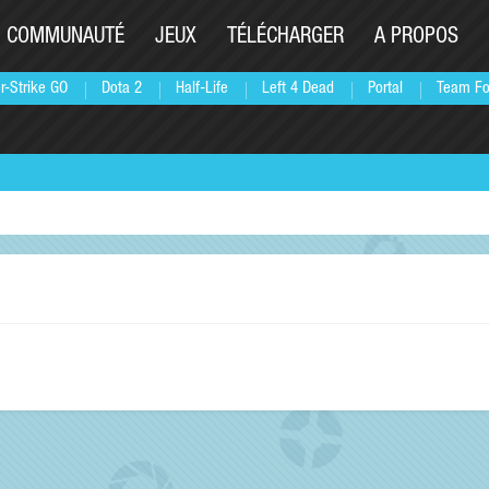
COMMUNAUTÉ
JEUX
TÉLÉCHARGER
A PROPOS
r-Strike GO
Dota 2
Half-Life
Left 4 Dead
Portal
Team Fo