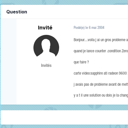
Question
Invité
Posté(e)
le 6 mai 2004
Bonjour....voila j ai un gros probleme
quand je lance counter .condition Zero
que faire ?
Invités
carte video:sapphire ati radeon 960
j avais pas de probleme avant de mett
y a t il une solution ou dois je la chan