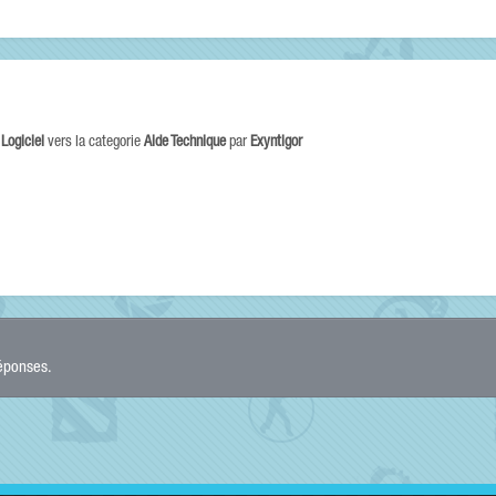
e
Logiciel
vers la categorie
Aide Technique
par
Exyntigor
réponses.