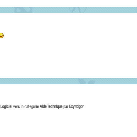
e
Logiciel
vers la categorie
Aide Technique
par
Exyntigor