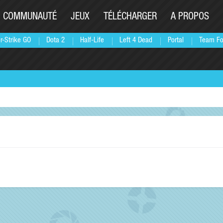
COMMUNAUTÉ
JEUX
TÉLÉCHARGER
A PROPOS
r-Strike GO
Dota 2
Half-Life
Left 4 Dead
Portal
Team Fo