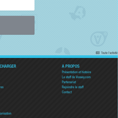
Toute l’activité
ÉCHARGER
A PROPOS
Présentation et histoire
Le staff de Vossey.com
Partenariat
res
Rejoindre le staff
Contact
torisation