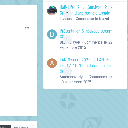
de ma recherche
RECHERCHER LES
Half-Life 2 : Survivor 2 -
RÉSULTATS DANS…
Création d'une borne d'arcade
2
levelkro
· Commencé
le 5 avril
Titres et corps
des contenus
Présentation & nouveau stream
Titres des
CSGO
contenus
1
Dr.KinSlayeR
· Commencé
le 22
uniquement
septembre 2015
LAN'Oween 2025 – LAN Fun
les 17-18-19 octobre au sud
de Lyon !
1
Aurelienazerty
· Commencé
le
10 septembre 2025