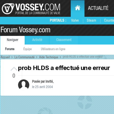
ACTUALITÉ
PORTAILS :
Valve
Steam
Counte
Forum Vossey.com
Naviguer
Activité
Classement
Forums
Équipe
Utilisateurs en ligne
prob HLDS a effectué une erreur
Accueil
La Communauté
Aide Technique
prob HLDS a effectué une erreur
0
Posée par Invité,
le 25 avril 2004