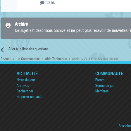
30,5k
Archivé
Ce sujet est désormais archivé et ne peut plus recevoir de nouvelles 
Aller à la liste des questions
prob HLDS a effectué une erreur
Accueil
La Communauté
Aide Technique
ACTUALITÉ
COMMUNAUTÉ
News du jour
Forum
Archives
Soirée de jeu
Rechercher
Membres
Proposer une actu
Associat