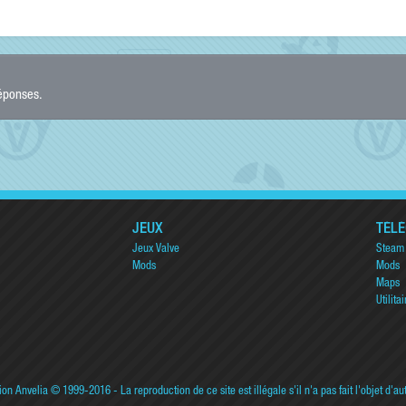
réponses.
JEUX
TÉL
Jeux Valve
Steam
Mods
Mods
Maps
Utilitai
ion Anvelia
© 1999-2016 - La reproduction de ce site est illégale s'il n'a pas fait l'objet d'au