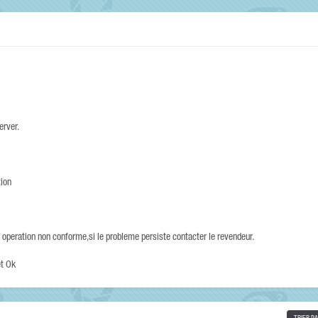
erver.
tion
 operation non conforme,si le probleme persiste contacter le revendeur.
et Ok