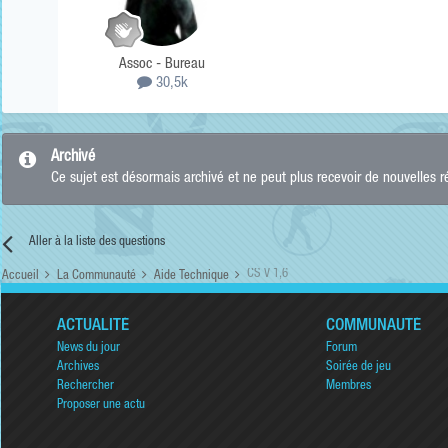
Assoc - Bureau
30,5k
Archivé
Ce sujet est désormais archivé et ne peut plus recevoir de nouvelles 
Aller à la liste des questions
CS V 1,6
Accueil
La Communauté
Aide Technique
ACTUALITÉ
COMMUNAUTÉ
News du jour
Forum
Archives
Soirée de jeu
Rechercher
Membres
Proposer une actu