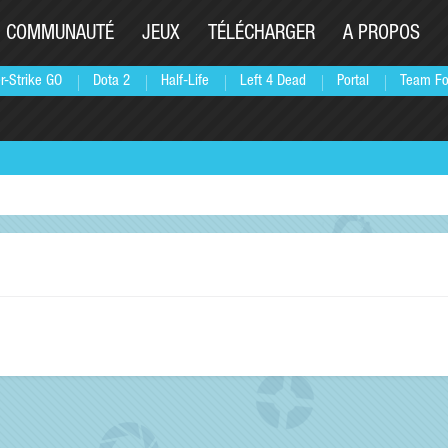
COMMUNAUTÉ
JEUX
TÉLÉCHARGER
A PROPOS
r-Strike GO
Dota 2
Half-Life
Left 4 Dead
Portal
Team Fo