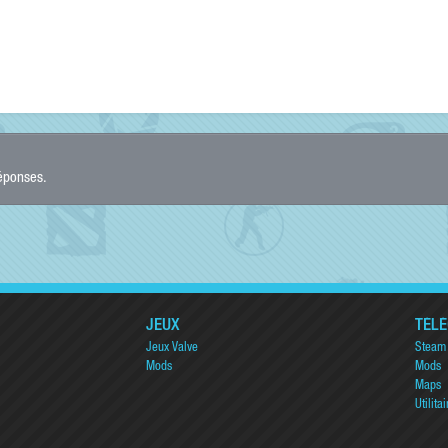
réponses.
JEUX
TÉL
Jeux Valve
Steam
Mods
Mods
Maps
Utilitai