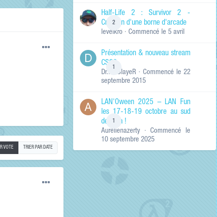
de ma recherche
RECHERCHER LES
Half-Life 2 : Survivor 2 -
RÉSULTATS DANS…
Création d'une borne d'arcade
2
levelkro
· Commencé
le 5 avril
Titres et corps
des contenus
Présentation & nouveau stream
Titres des
CSGO
contenus
1
Dr.KinSlayeR
· Commencé
le 22
uniquement
septembre 2015
LAN'Oween 2025 – LAN Fun
les 17-18-19 octobre au sud
de Lyon !
1
Aurelienazerty
· Commencé
le
10 septembre 2025
AR VOTE
TRIER PAR DATE