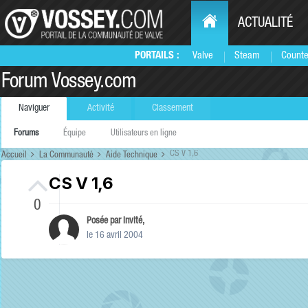
ACTUALITÉ
PORTAILS :
Valve
Steam
Counte
Forum Vossey.com
Naviguer
Activité
Classement
Forums
Équipe
Utilisateurs en ligne
CS V 1,6
Accueil
La Communauté
Aide Technique
CS V 1,6
0
Posée par Invité,
le 16 avril 2004