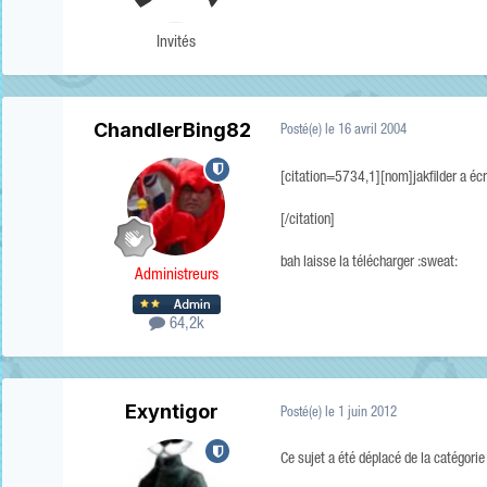
Invités
ChandlerBing82
Posté(e)
le 16 avril 2004
[citation=5734,1][nom]jakfilder a éc
[/citation]
bah laisse la télécharger :sweat:
Administreurs
64,2k
Exyntigor
Posté(e)
le 1 juin 2012
Ce sujet a été déplacé de la catégori