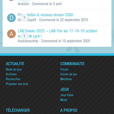
levelkro
· Commencé
le 5 avril
Présentation & nouveau stream CSGO
1
Dr.KinSlayeR
· Commencé
le 22 septembre 2015
LAN'Oween 2025 – LAN Fun les 17-18-19 octobre
au sud de Lyon !
1
Aurelienazerty
· Commencé
le 10 septembre 2025
ACTUALITÉ
COMMUNAUTÉ
News du jour
Forum
Archives
Soirée de jeu
Rechercher
Membres
Proposer une actu
JEUX
Jeux Valve
Mods
TÉLÉCHARGER
A PROPOS