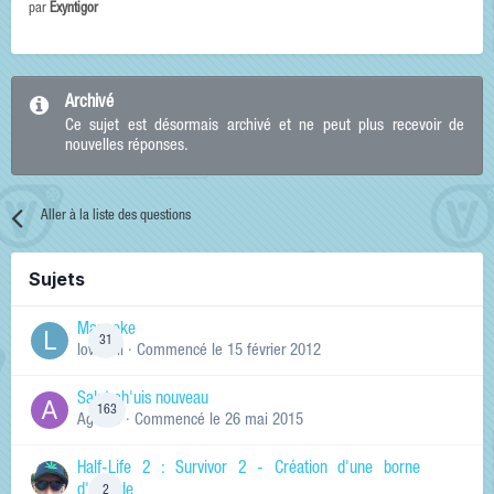
par
Exyntigor
Archivé
Ce sujet est désormais archivé et ne peut plus recevoir de
nouvelles réponses.
Aller à la liste des questions
Sujets
Manneke
31
lowskill
· Commencé
le 15 février 2012
Salut ch'uis nouveau
163
Ag0Nie
· Commencé
le 26 mai 2015
Half-Life 2 : Survivor 2 - Création d'une borne
d'arcade
2