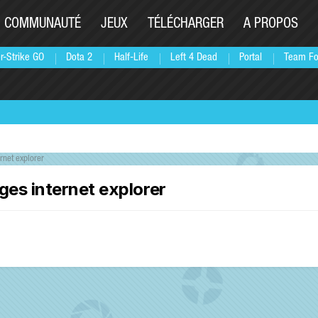
COMMUNAUTÉ
JEUX
TÉLÉCHARGER
A PROPOS
r-Strike GO
Dota 2
Half-Life
Left 4 Dead
Portal
Team Fo
rnet explorer
ges internet explorer