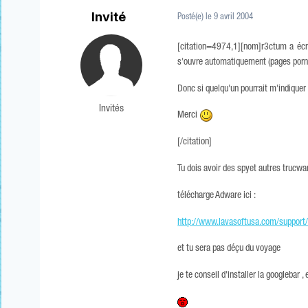
Invité
Posté(e)
le 9 avril 2004
[citation=4974,1][nom]r3ctum a écri
s'ouvre automatiquement (pages porno ou
Donc si quelqu'un pourrait m'indique
Invités
Merci
[/citation]
Tu dois avoir des spyet autres trucwar
télécharge Adware ici :
http://www.lavasoftusa.com/support
et tu sera pas déçu du voyage
je te conseil d'installer la googlebar 