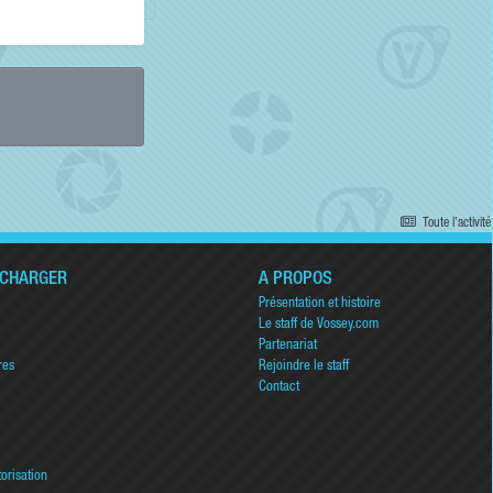
Toute l’activité
ÉCHARGER
A PROPOS
Présentation et histoire
Le staff de Vossey.com
Partenariat
res
Rejoindre le staff
Contact
torisation