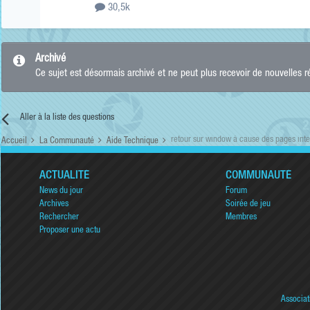
30,5k
Archivé
Ce sujet est désormais archivé et ne peut plus recevoir de nouvelles 
Aller à la liste des questions
retour sur window à cause des pages inte
Accueil
La Communauté
Aide Technique
ACTUALITÉ
COMMUNAUTÉ
News du jour
Forum
Archives
Soirée de jeu
Rechercher
Membres
Proposer une actu
Associat