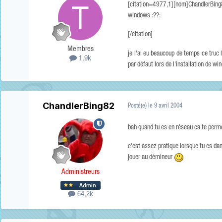
[citation=4977,1][nom]ChandlerBing82
windows :??:
[/citation]
Membres
je l'ai eu beaucoup de temps ce truc
1,9k
par défaut lors de l'installation de wi
ChandlerBing82
Posté(e)
le 9 avril 2004
bah quand tu es en réseau ca te perm
c'est assez pratique lorsque tu es dan
jouer au démineur
Administreurs
64,2k