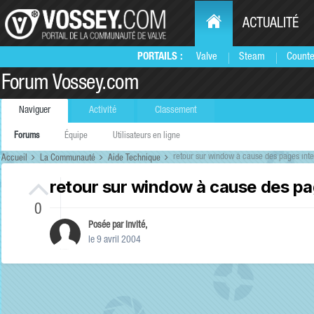
ACTUALITÉ
PORTAILS :
Valve
Steam
Counte
Forum Vossey.com
Naviguer
Activité
Classement
Forums
Équipe
Utilisateurs en ligne
retour sur window à cause des pages inte
Accueil
La Communauté
Aide Technique
retour sur window à cause des pa
0
Posée par Invité,
le 9 avril 2004