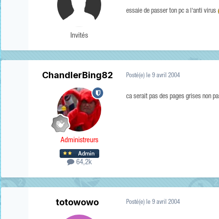
essaie de passer ton pc a l'anti virus
Invités
ChandlerBing82
Posté(e)
le 9 avril 2004
ca serait pas des pages grises non p
Administreurs
64,2k
totowowo
Posté(e)
le 9 avril 2004