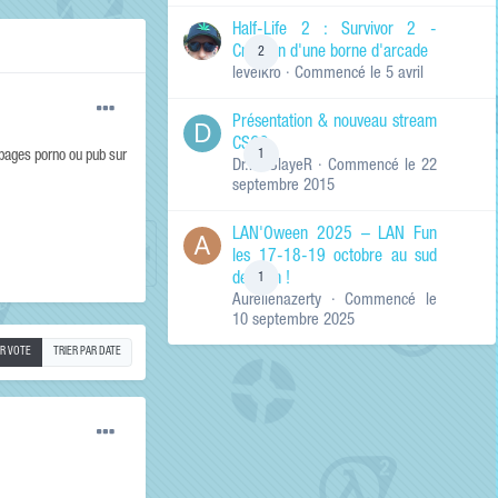
de ma recherche
RECHERCHER LES
Half-Life 2 : Survivor 2 -
RÉSULTATS DANS…
Création d'une borne d'arcade
2
levelkro
· Commencé
le 5 avril
Titres et corps
des contenus
Présentation & nouveau stream
Titres des
CSGO
contenus
1
(pages porno ou pub sur
Dr.KinSlayeR
· Commencé
le 22
uniquement
septembre 2015
LAN'Oween 2025 – LAN Fun
les 17-18-19 octobre au sud
de Lyon !
1
Aurelienazerty
· Commencé
le
10 septembre 2025
AR VOTE
TRIER PAR DATE