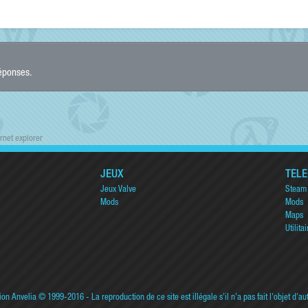
réponses.
rnet explorer
JEUX
TÉL
Jeux Valve
Steam
Mods
Mods
Maps
Utilitai
ion Anvelia
© 1999-2016 - La reproduction de ce site est illégale s'il n'a pas fait l'objet d'au