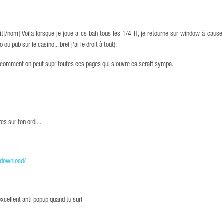
t[/nom] Voila lorsque je joue a cs bah tous les 1/4 H, je retourne sur window à cause
 pub sur le casino... bref j'ai le droit à tout).
r comment on peut supr toutes ces pages qui s'ouvre ca serait sympa.
es sur ton ordi...
/download/
, excellent anti popup quand tu surf