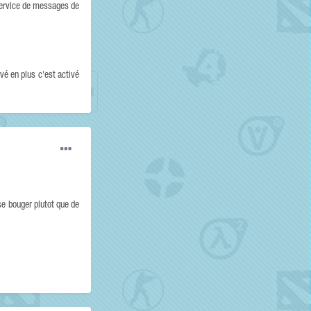
service de messages de
vé en plus c'est activé
se bouger plutot que de