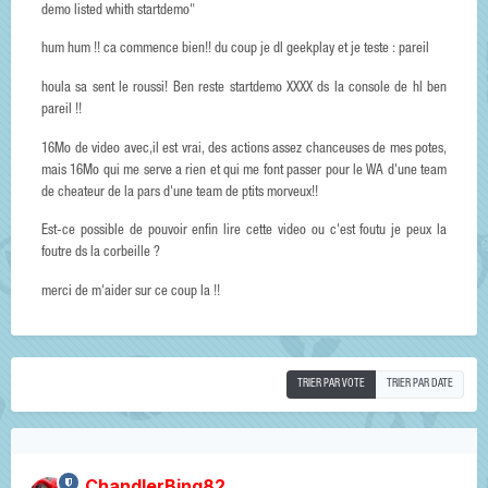
demo listed whith startdemo"
hum hum !! ca commence bien!! du coup je dl geekplay et je teste : pareil
houla sa sent le roussi! Ben reste startdemo XXXX ds la console de hl ben
pareil !!
16Mo de video avec,il est vrai, des actions assez chanceuses de mes potes,
mais 16Mo qui me serve a rien et qui me font passer pour le WA d'une team
de cheateur de la pars d'une team de ptits morveux!!
Est-ce possible de pouvoir enfin lire cette video ou c'est foutu je peux la
foutre ds la corbeille ?
merci de m'aider sur ce coup la !!
TRIER PAR VOTE
TRIER PAR DATE
ChandlerBing82