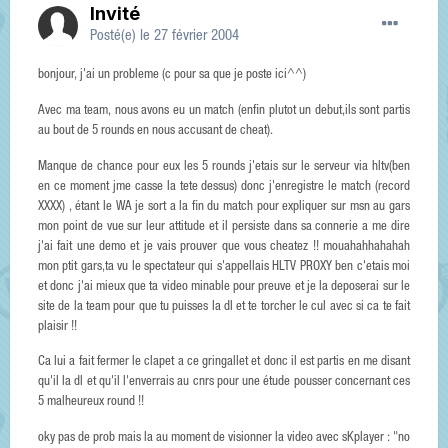
Invité
Posté(e)
le 27 février 2004
bonjour, j'ai un probleme (c pour sa que je poste ici^^)
Avec ma team, nous avons eu un match (enfin plutot un debut,ils sont partis
au bout de 5 rounds en nous accusant de cheat).
Manque de chance pour eux les 5 rounds j'etais sur le serveur via hltv(ben
en ce moment jme casse la tete dessus) donc j'enregistre le match (record
XXXX) , étant le WA je sort a la fin du match pour expliquer sur msn au gars
mon point de vue sur leur attitude et il persiste dans sa connerie a me dire
j'ai fait une demo et je vais prouver que vous cheatez !! mouahahhahahah
mon ptit gars,ta vu le spectateur qui s'appellais HLTV PROXY ben c'etais moi
et donc j'ai mieux que ta video minable pour preuve et je la deposerai sur le
site de la team pour que tu puisses la dl et te torcher le cul avec si ca te fait
plaisir !!
Ca lui a fait fermer le clapet a ce gringallet et donc il est partis en me disant
qu'il la dl et qu'il l'enverrais au cnrs pour une étude pousser concernant ces
5 malheureux round !!
oky pas de prob mais la au moment de visionner la video avec sKplayer : "no