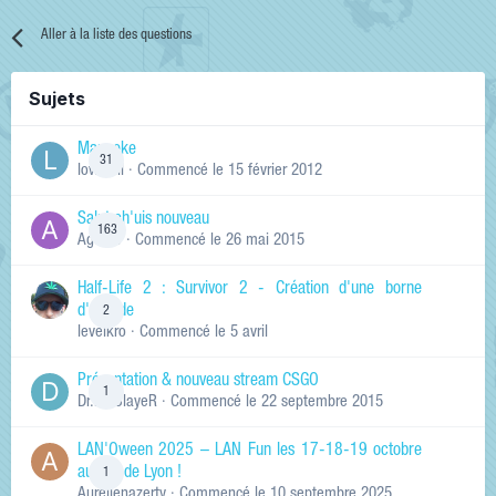
Aller à la liste des questions
Sujets
Manneke
31
lowskill
· Commencé
le 15 février 2012
Salut ch'uis nouveau
163
Ag0Nie
· Commencé
le 26 mai 2015
Half-Life 2 : Survivor 2 - Création d'une borne
d'arcade
2
levelkro
· Commencé
le 5 avril
Présentation & nouveau stream CSGO
1
Dr.KinSlayeR
· Commencé
le 22 septembre 2015
LAN'Oween 2025 – LAN Fun les 17-18-19 octobre
au sud de Lyon !
1
Aurelienazerty
· Commencé
le 10 septembre 2025