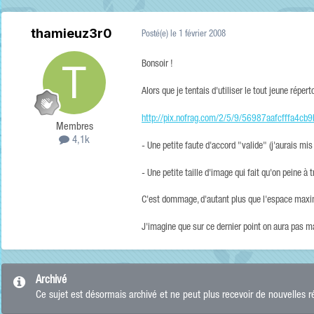
thamieuz3r0
Posté(e)
le 1 février 2008
Bonsoir !
Alors que je tentais d'utiliser le tout jeune répe
http://pix.nofrag.com/2/5/9/56987aafcfffa4c
Membres
4,1k
- Une petite faute d'accord "valide" (j'aurais mis 
- Une petite taille d'image qui fait qu'on peine à
C'est dommage, d'autant plus que l'espace maxi
J'imagine que sur ce dernier point on aura pas 
Archivé
Ce sujet est désormais archivé et ne peut plus recevoir de nouvelles 