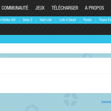
COMMUNAUTÉ
JEUX
TÉLÉCHARGER
A PROPOS
r-Strike GO
Dota 2
Half-Life
Left 4 Dead
Portal
Team Fo
Commen