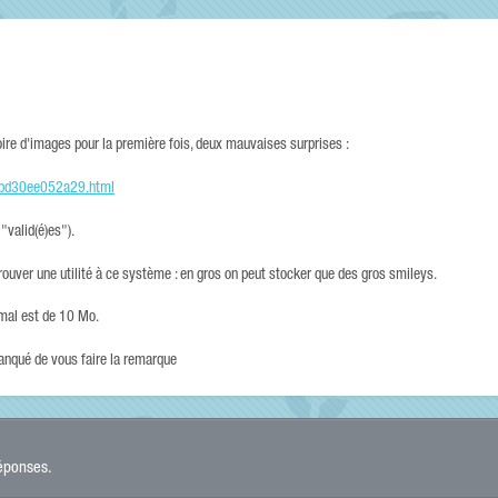
rtoire d'images pour la première fois, deux mauvaises surprises :
b9bd30ee052a29.html
"valid(é)es").
 trouver une utilité à ce système : en gros on peut stocker que des gros smileys.
mal est de 10 Mo.
manqué de vous faire la remarque
réponses.