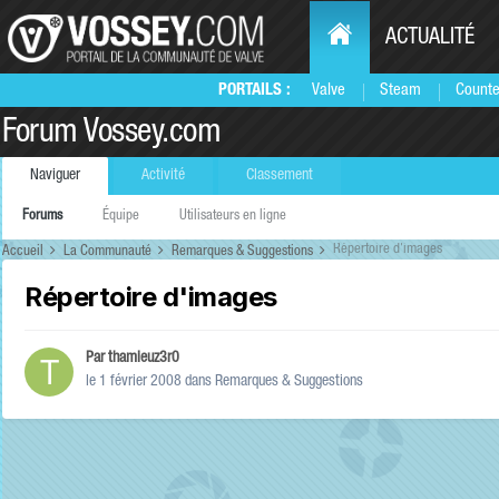
ACTUALITÉ
PORTAILS :
Valve
Steam
Counte
Forum Vossey.com
Naviguer
Activité
Classement
Forums
Équipe
Utilisateurs en ligne
Répertoire d'images
Accueil
La Communauté
Remarques & Suggestions
Répertoire d'images
Par
thamieuz3r0
le 1 février 2008
dans
Remarques & Suggestions