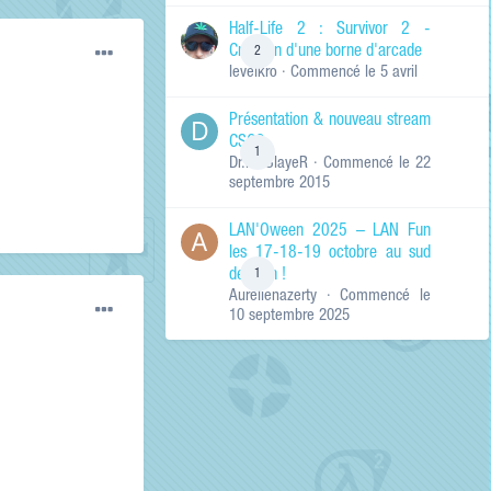
de ma recherche
RECHERCHER LES
Half-Life 2 : Survivor 2 -
RÉSULTATS DANS…
Création d'une borne d'arcade
2
levelkro
· Commencé
le 5 avril
Titres et corps
des contenus
Présentation & nouveau stream
Titres des
CSGO
contenus
1
Dr.KinSlayeR
· Commencé
le 22
uniquement
septembre 2015
LAN'Oween 2025 – LAN Fun
les 17-18-19 octobre au sud
de Lyon !
1
Aurelienazerty
· Commencé
le
10 septembre 2025