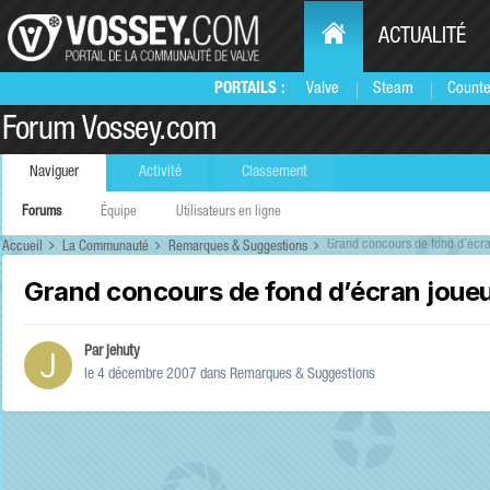
ACTUALITÉ
PORTAILS :
Valve
Steam
Counte
Forum Vossey.com
Naviguer
Activité
Classement
Forums
Équipe
Utilisateurs en ligne
Grand concours de fond d’écra
Accueil
La Communauté
Remarques & Suggestions
Grand concours de fond d’écran joue
Par
jehuty
le 4 décembre 2007
dans
Remarques & Suggestions