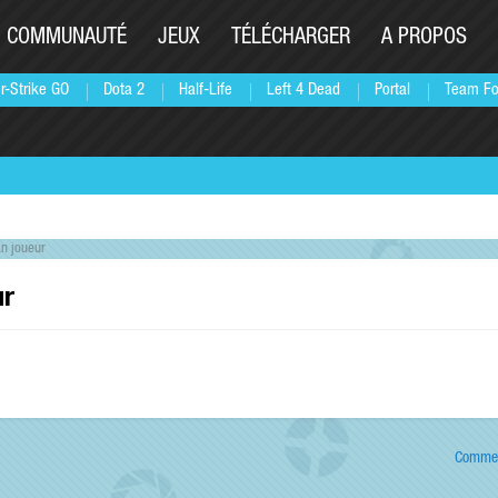
COMMUNAUTÉ
JEUX
TÉLÉCHARGER
A PROPOS
r-Strike GO
Dota 2
Half-Life
Left 4 Dead
Portal
Team Fo
n joueur
ur
Commen