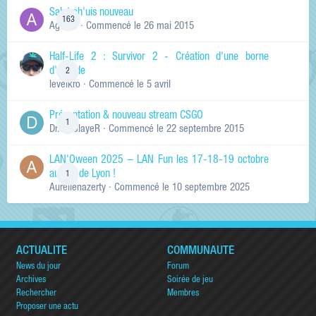
Salut ch'uis nouveau
163
Ag0Nie
· Commencé
le 26 mai 2015
Half-Life 2 : Survivor 2 - Création d'une borne
d'arcade
2
levelkro
· Commencé
le 5 avril
Présentation & nouveau stream CSGO
1
Dr.KinSlayeR
· Commencé
le 22 septembre 2015
LAN'Oween 2025 – LAN Fun les 17-18-19 octobre
au sud de Lyon !
1
Aurelienazerty
· Commencé
le 10 septembre 2025
ACTUALITÉ
COMMUNAUTÉ
News du jour
Forum
Archives
Soirée de jeu
Rechercher
Membres
Proposer une actu