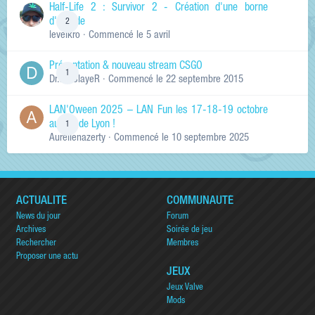
Half-Life 2 : Survivor 2 - Création d'une borne
d'arcade
2
levelkro
· Commencé
le 5 avril
Présentation & nouveau stream CSGO
1
Dr.KinSlayeR
· Commencé
le 22 septembre 2015
LAN'Oween 2025 – LAN Fun les 17-18-19 octobre
au sud de Lyon !
1
Aurelienazerty
· Commencé
le 10 septembre 2025
ACTUALITÉ
COMMUNAUTÉ
News du jour
Forum
Archives
Soirée de jeu
Rechercher
Membres
Proposer une actu
JEUX
Jeux Valve
Mods