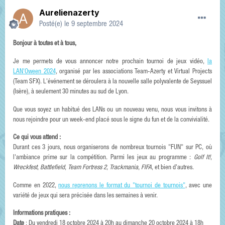
Aurelienazerty
Posté(e)
le 9 septembre 2024
Bonjour à toutes et à tous,
Je me permets de vous annoncer notre prochain tournoi de jeux vidéo,
la
LAN'Oween 2024
, organisé par les associations Team-Azerty et Virtual Projects
(Team SFX). L'événement se déroulera à la nouvelle salle polyvalente de Seyssuel
(Isère), à seulement 30 minutes au sud de Lyon.
Que vous soyez un habitué des LANs ou un nouveau venu, nous vous invitons à
nous rejoindre pour un week-end placé sous le signe du fun et de la convivialité.
Ce qui vous attend :
Durant ces 3 jours, nous organiserons de nombreux tournois "FUN" sur PC, où
l'ambiance prime sur la compétition. Parmi les jeux au programme :
Golf It!
,
Wreckfest
,
Battlefield
,
Team Fortress 2
,
Trackmania
,
FIFA
, et bien d'autres.
Comme en 2022,
nous reprenons le format du "tournoi de tournois"
, avec une
variété de jeux qui sera précisée dans les semaines à venir.
Informations pratiques :
Date
: Du vendredi 18 octobre 2024 à 20h au dimanche 20 octobre 2024 à 18h