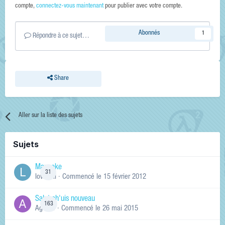
compte,
connectez-vous maintenant
pour publier avec votre compte.
Abonnés
1
Répondre à ce sujet…
Share
Aller sur la liste des sujets
Sujets
Manneke
31
lowskill
· Commencé
le 15 février 2012
Salut ch'uis nouveau
163
Ag0Nie
· Commencé
le 26 mai 2015