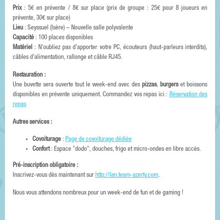
Prix
: 5€ en prévente / 8€ sur place (prix de groupe : 25€ pour 8 joueurs en
prévente, 30€ sur place)
Lieu
: Seyssuel (Isère) – Nouvelle salle polyvalente
Capacité
: 100 places disponibles
Matériel
: N'oubliez pas d'apporter votre PC, écouteurs (haut-parleurs interdits),
câbles d'alimentation, rallonge et câble RJ45.
Restauration :
Une buvette sera ouverte tout le week-end avec des
pizzas
,
burgers
et boissons
disponibles en prévente uniquement. Commandez vos repas ici :
Réservation des
repas
Autres services :
Covoiturage
:
Page de covoiturage dédiée
Confort
: Espace "dodo", douches, frigo et micro-ondes en libre accès.
Pré-inscription obligatoire :
Inscrivez-vous dès maintenant sur
http://lan.team-azerty.com
.
Nous vous attendons nombreux pour un week-end de fun et de gaming !