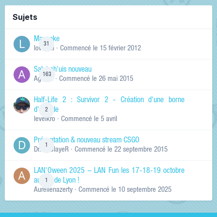
Sujets
Manneke
31
lowskill
· Commencé
le 15 février 2012
Salut ch'uis nouveau
163
Ag0Nie
· Commencé
le 26 mai 2015
Half-Life 2 : Survivor 2 - Création d'une borne
d'arcade
2
levelkro
· Commencé
le 5 avril
Présentation & nouveau stream CSGO
1
Dr.KinSlayeR
· Commencé
le 22 septembre 2015
LAN'Oween 2025 – LAN Fun les 17-18-19 octobre
au sud de Lyon !
1
Aurelienazerty
· Commencé
le 10 septembre 2025