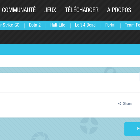
COMMUNAUTÉ
JEUX
TÉLÉCHARGER
A PROPOS
r-Strike GO
Dota 2
Half-Life
Left 4 Dead
Portal
Team Fo
Share
R