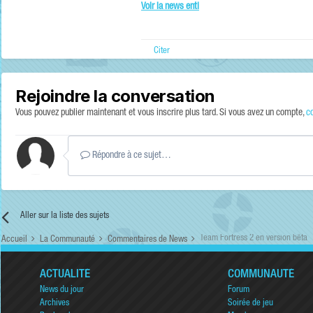
Voir la news enti
Citer
Rejoindre la conversation
Vous pouvez publier maintenant et vous inscrire plus tard. Si vous avez un compte,
c
Répondre à ce sujet…
Aller sur la liste des sujets
Team Fortress 2 en version bêta
Accueil
La Communauté
Commentaires de News
ACTUALITÉ
COMMUNAUTÉ
News du jour
Forum
Archives
Soirée de jeu