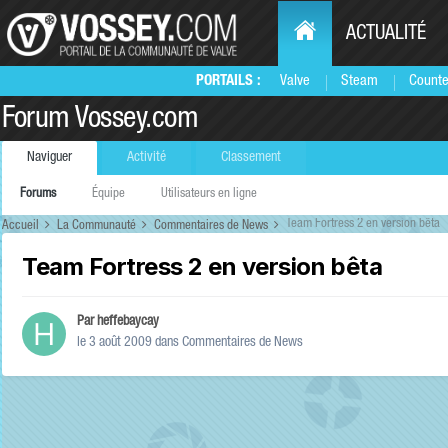
ACTUALITÉ
PORTAILS :
Valve
Steam
Counte
Forum Vossey.com
Naviguer
Activité
Classement
Forums
Équipe
Utilisateurs en ligne
Team Fortress 2 en version bêta
Accueil
La Communauté
Commentaires de News
Team Fortress 2 en version bêta
Par
heffebaycay
le 3 août 2009
dans
Commentaires de News