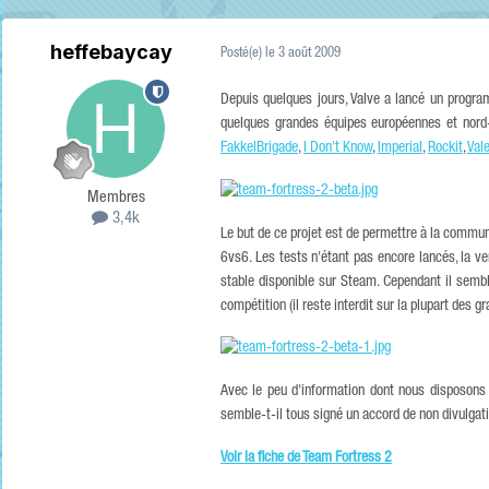
heffebaycay
Posté(e)
le 3 août 2009
Depuis quelques jours, Valve a lancé un progr
quelques grandes équipes européennes et nord-
FakkelBrigade
,
I Don't Know
,
Imperial
,
Rockit
,
Vale
Membres
3,4k
Le but de ce projet est de permettre à la commu
6vs6. Les tests n'étant pas encore lancés, la ve
stable disponible sur Steam. Cependant il sembl
compétition (il reste interdit sur la plupart des g
Avec le peu d'information dont nous disposons s
semble-t-il tous signé un accord de non divulgat
Voir la fiche de Team Fortress 2