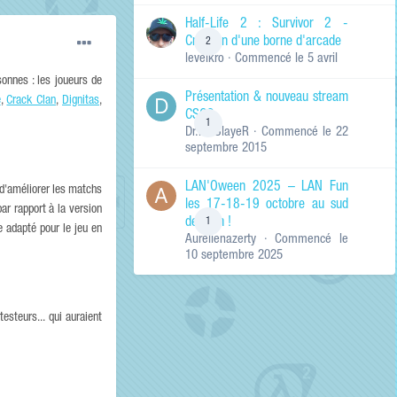
de ma recherche
RECHERCHER LES
Half-Life 2 : Survivor 2 -
RÉSULTATS DANS…
Création d'une borne d'arcade
2
levelkro
· Commencé
le 5 avril
Titres et corps
des contenus
onnes : les joueurs de
Présentation & nouveau stream
Titres des
e
,
Crack Clan
,
Dignitas
,
CSGO
contenus
1
Dr.KinSlayeR
· Commencé
le 22
uniquement
septembre 2015
LAN'Oween 2025 – LAN Fun
 d'améliorer les matchs
les 17-18-19 octobre au sud
ar rapport à la version
de Lyon !
1
e adapté pour le jeu en
Aurelienazerty
· Commencé
le
10 septembre 2025
esteurs... qui auraient