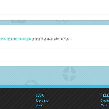
onnectez-vous maintenant
pour publier avec votre compte.
JEUX
TÉL
Jeux Valve
Steam
Mods
Mods