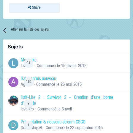
Share
Aller sur la liste des sujets
Sujets
Manneke
31
lowskill
· Commencé
le 15 février 2012
Salut ch'uis nouveau
163
Ag0Nie
· Commencé
le 26 mai 2015
Half-Life 2 : Survivor 2 - Création d'une borne
d'arcade
2
levelkro
· Commencé
le 5 avril
Présentation & nouveau stream CSGO
1
Dr.KinSlayeR
· Commencé
le 22 septembre 2015