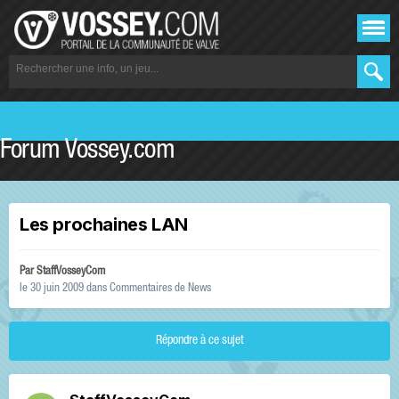
Forum Vossey.com
Les prochaines LAN
Par
StaffVosseyCom
le 30 juin 2009
dans
Commentaires de News
Répondre à ce sujet