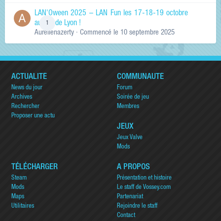
LAN'Oween 2025 – LAN Fun les 17-18-19 octobre
au sud de Lyon !
1
Aurelienazerty
· Commencé
le 10 septembre 2025
ACTUALITÉ
COMMUNAUTÉ
News du jour
Forum
Archives
Soirée de jeu
Rechercher
Membres
Proposer une actu
JEUX
Jeux Valve
Mods
TÉLÉCHARGER
A PROPOS
Steam
Présentation et histoire
Mods
Le staff de Vossey.com
Maps
Partenariat
Utilitaires
Rejoindre le staff
Contact