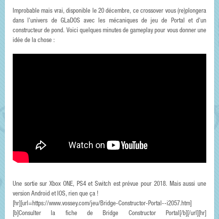
Improbable mais vrai, disponible le 20 décembre, ce crossover vous (re)plongera
dans l'univers de GLaDOS avec les mécaniques de jeu de Portal et d'un
constructeur de pond. Voici quelques minutes de gameplay pour vous donner une
idée de la chose :
Une sortie sur Xbox ONE, PS4 et Switch est prévue pour 2018. Mais aussi une
version Android et IOS, rien que ça !
[hr][url=https://www.vossey.com/jeu/Bridge-Constructor-Portal--i2057.htm]
[b]Consulter la fiche de Bridge Constructor Portal[/b][/url][hr]