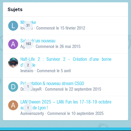
Sujets
Manneke
31
lowskill
· Commencé
le 15 février 2012
Salut ch'uis nouveau
163
Ag0Nie
· Commencé
le 26 mai 2015
Half-Life 2 : Survivor 2 - Création d'une borne
d'arcade
2
levelkro
· Commencé
le 5 avril
Présentation & nouveau stream CSGO
1
Dr.KinSlayeR
· Commencé
le 22 septembre 2015
LAN'Oween 2025 – LAN Fun les 17-18-19 octobre
au sud de Lyon !
1
Aurelienazerty
· Commencé
le 10 septembre 2025