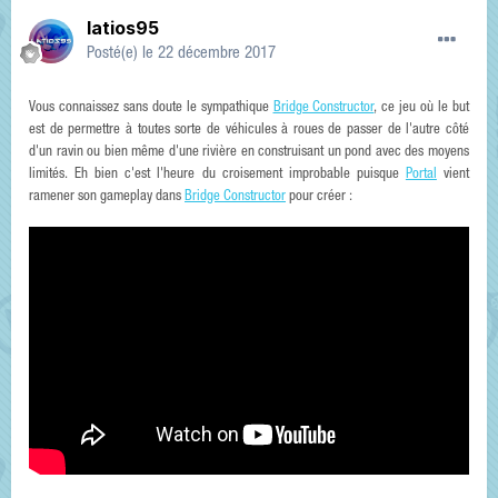
latios95
Posté(e)
le 22 décembre 2017
Vous connaissez sans doute le sympathique
Bridge Constructor
, ce jeu où le but
est de permettre à toutes sorte de véhicules à roues de passer de l'autre côté
d'un ravin ou bien même d'une rivière en construisant un pond avec des moyens
limités. Eh bien c'est l'heure du croisement improbable puisque
Portal
vient
ramener son gameplay dans
Bridge Constructor
pour créer :