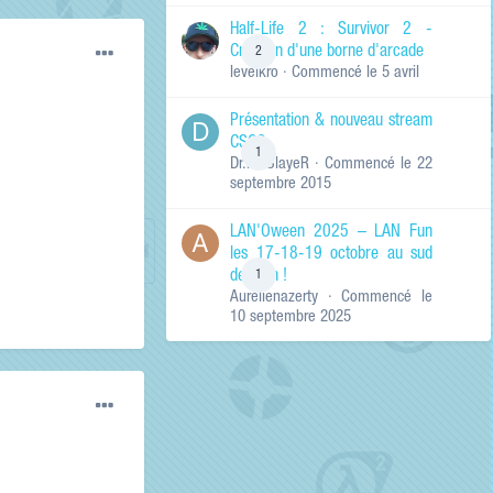
de ma recherche
RECHERCHER LES
Half-Life 2 : Survivor 2 -
RÉSULTATS DANS…
Création d'une borne d'arcade
2
levelkro
· Commencé
le 5 avril
Titres et corps
des contenus
Présentation & nouveau stream
Titres des
CSGO
contenus
1
Dr.KinSlayeR
· Commencé
le 22
uniquement
septembre 2015
LAN'Oween 2025 – LAN Fun
les 17-18-19 octobre au sud
de Lyon !
1
Aurelienazerty
· Commencé
le
10 septembre 2025