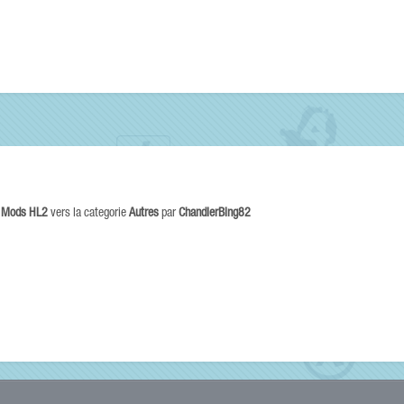
s Mods HL2
vers la categorie
Autres
par
ChandlerBing82