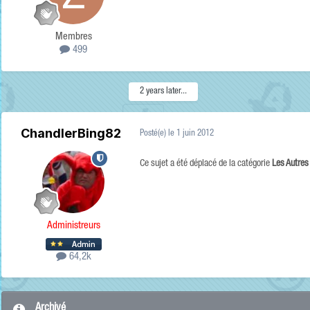
Membres
499
2 years later...
ChandlerBing82
Posté(e)
le 1 juin 2012
Ce sujet a été déplacé de la catégorie
Les Autre
Administreurs
64,2k
Archivé