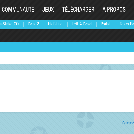
COMMUNAUTÉ
JEUX
TÉLÉCHARGER
A PROPOS
r-Strike GO
Dota 2
Half-Life
Left 4 Dead
Portal
Team Fo
Commen