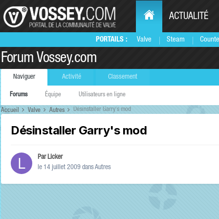
ACTUALITÉ
PORTAILS :
Valve
Steam
Counte
Forum Vossey.com
Naviguer
Activité
Classement
Forums
Équipe
Utilisateurs en ligne
Désinstaller Garry's mod
Accueil
Valve
Autres
Désinstaller Garry's mod
Par
Licker
le 14 juillet 2009
dans
Autres