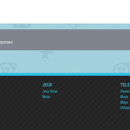
réponses.
JEUX
TÉL
Jeux Valve
Steam
Mods
Mods
Maps
Utilitai