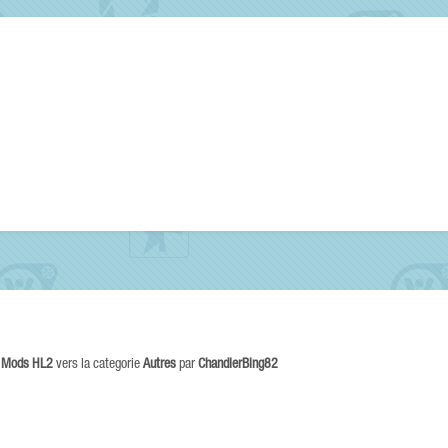
s Mods HL2
vers la categorie
Autres
par
ChandlerBing82