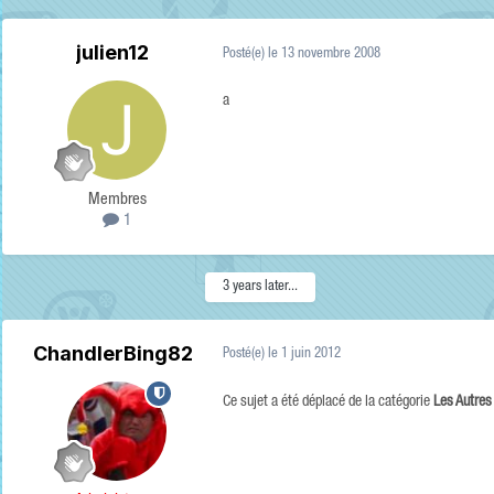
julien12
Posté(e)
le 13 novembre 2008
a
Membres
1
3 years later...
ChandlerBing82
Posté(e)
le 1 juin 2012
Ce sujet a été déplacé de la catégorie
Les Autre