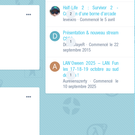
de ma recherche
RECHERCHER LES
Half-Life 2 : Survivor 2 -
RÉSULTATS DANS…
Création d'une borne d'arcade
2
levelkro
· Commencé
le 5 avril
Titres et corps
des contenus
Présentation & nouveau stream
Titres des
CSGO
contenus
1
Dr.KinSlayeR
· Commencé
le 22
uniquement
septembre 2015
LAN'Oween 2025 – LAN Fun
les 17-18-19 octobre au sud
de Lyon !
1
Aurelienazerty
· Commencé
le
10 septembre 2025