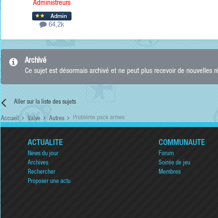
Administreurs
64,2k
Archivé
Ce sujet est désormais archivé et ne peut plus recevoir de nouvelles 
Aller sur la liste des sujets
Problême pack armes
Accueil
Valve
Autres
ACTUALITÉ
COMMUNAUTÉ
News du jour
Forum
Archives
Soirée de jeu
Rechercher
Membres
Proposer une actu