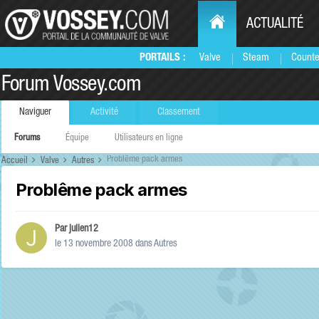
ACTUALITÉ
PORTAILS :
Valve
Steam
Counte
Forum Vossey.com
Naviguer
Activité
Classement
Forums
Équipe
Utilisateurs en ligne
Problême pack armes
Accueil
Valve
Autres
Problême pack armes
Par
julien12
le 13 novembre 2008
dans
Autres