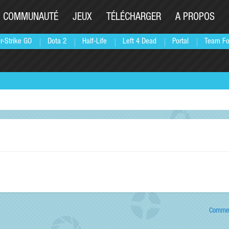
COMMUNAUTÉ
JEUX
TÉLÉCHARGER
A PROPOS
r-Strike GO
Dota 2
Half-Life
Left 4 Dead
Portal
Team Fo
Commen