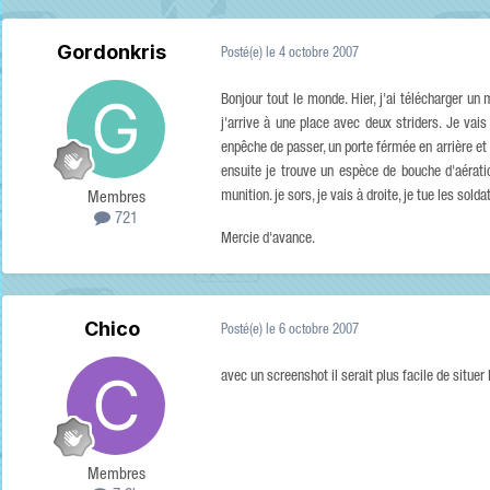
Gordonkris
Posté(e)
le 4 octobre 2007
Bonjour tout le monde. Hier, j'ai télécharger un m
j'arrive à une place avec deux striders. Je vais
enpêche de passer, un porte férmée en arrière et 
ensuite je trouve un espèce de bouche d'aératio
munition. je sors, je vais à droite, je tue les sol
Membres
721
Mercie d'avance.
Chico
Posté(e)
le 6 octobre 2007
avec un screenshot il serait plus facile de situer l
Membres