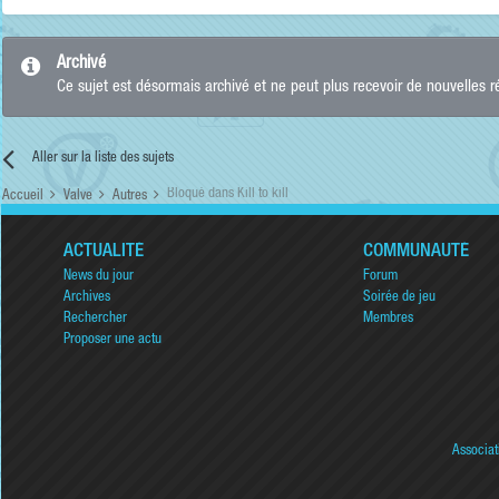
Archivé
Ce sujet est désormais archivé et ne peut plus recevoir de nouvelles 
Aller sur la liste des sujets
Bloqué dans Kill to kill
Accueil
Valve
Autres
ACTUALITÉ
COMMUNAUTÉ
News du jour
Forum
Archives
Soirée de jeu
Rechercher
Membres
Proposer une actu
Associat