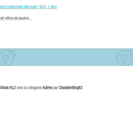
HL2/Autre/kill-kill-sujet_663_1.htm
it office de bouton...
s Mods HL2
vers la categorie
Autres
par
ChandlerBing82