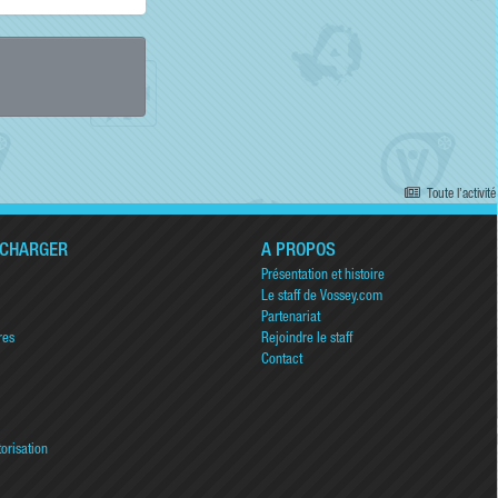
Toute l’activité
ÉCHARGER
A PROPOS
Présentation et histoire
Le staff de Vossey.com
Partenariat
res
Rejoindre le staff
Contact
torisation