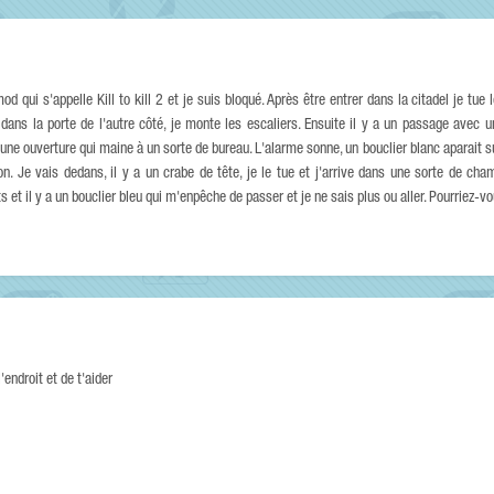
od qui s'appelle Kill to kill 2 et je suis bloqué. Après être entrer dans la citadel je tue 
 dans la porte de l'autre côté, je monte les escaliers. Ensuite il y a un passage avec u
une ouverture qui maine à un sorte de bureau. L'alarme sonne, un bouclier blanc aparait su
n. Je vais dedans, il y a un crabe de tête, je le tue et j'arrive dans une sorte de cha
dats et il y a un bouclier bleu qui m'enpêche de passer et je ne sais plus ou aller. Pourriez-v
'endroit et de t'aider