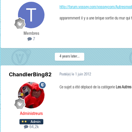
http://forum.vossey.com/vosseycom/Autresmods
apparemment il y a une brique sortie du mur qui fa
Membres
7
4 years later...
ChandlerBing82
Posté(e)
le 1 juin 2012
Ce sujet a été déplacé de la catégorie
Les Autre
Administreurs
64,2k