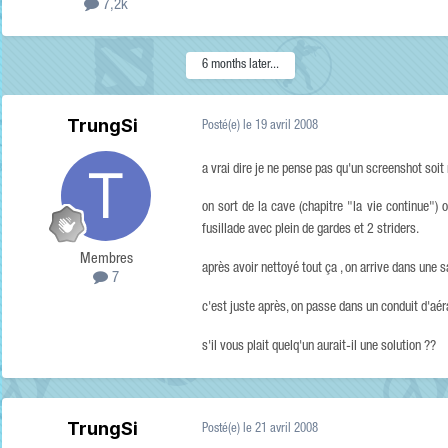
7,2k
6 months later...
TrungSi
Posté(e)
le 19 avril 2008
a vrai dire je ne pense pas qu'un screenshot soit
on sort de la cave (chapitre "la vie continue") 
fusillade avec plein de gardes et 2 striders.
Membres
après avoir nettoyé tout ça , on arrive dans une s
7
c'est juste après, on passe dans un conduit d'aér
s'il vous plait quelq'un aurait-il une solution ??
TrungSi
Posté(e)
le 21 avril 2008