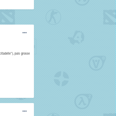
itadelle"), puis grosse