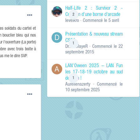
de ma recherche
RECHERCHER LES
Half-Life 2 : Survivor 2 -
RÉSULTATS DANS…
Création d'une borne d'arcade
2
levelkro
· Commencé
le 5 avril
Titres et corps
des contenus
les soldats du cartel et
Présentation & nouveau stream
Titres des
n bouclier bleu qui nos
CSGO
contenus
r l'ouverture (La porte)
1
Dr.KinSlayeR
· Commencé
le 22
uniquement
mbre avec trois boite à
septembre 2015
ous me le dire SVP.
LAN'Oween 2025 – LAN Fun
les 17-18-19 octobre au sud
de Lyon !
1
Aurelienazerty
· Commencé
le
10 septembre 2025