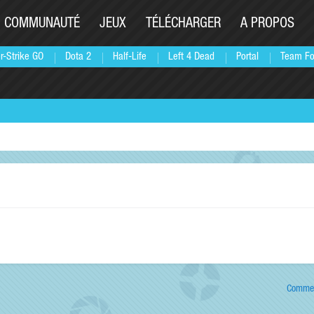
COMMUNAUTÉ
JEUX
TÉLÉCHARGER
A PROPOS
r-Strike GO
Dota 2
Half-Life
Left 4 Dead
Portal
Team Fo
Commen