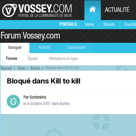
ACTUALITÉ
PORTAILS :
Valve
Steam
Counte
Forum Vossey.com
Naviguer
Activité
Classement
Forums
Équipe
Utilisateurs en ligne
Bloqué dans Kill to kill
Accueil
Valve
Autres
Bloqué dans Kill to kill
Par
Gordonkris
le 4 octobre 2007
dans
Autres