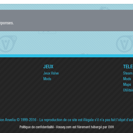
réponses.
JEUX
TÉL
Jeux Valve
Steam
Mods
Mods
Maps
Utilitai
ion Anvelia
© 1999-2016 - La reproduction de ce site est illégale s'il n'a pas fait l'objet d'au
Politique de confidentialité
Vossey.com est fièrement hébergé par OVH