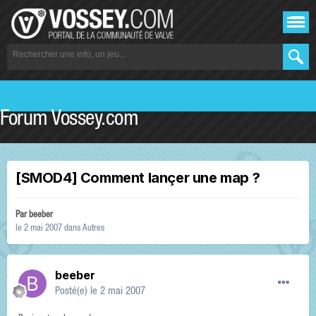
Forum Vossey.com
[SMOD4] Comment lançer une map ?
Par
beeber
le 2 mai 2007
dans
Autres
beeber
Posté(e)
le 2 mai 2007