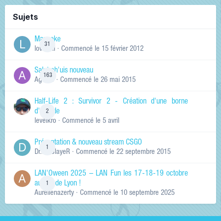
Sujets
Manneke
31
lowskill
· Commencé
le 15 février 2012
Salut ch'uis nouveau
163
Ag0Nie
· Commencé
le 26 mai 2015
Half-Life 2 : Survivor 2 - Création d'une borne
d'arcade
2
levelkro
· Commencé
le 5 avril
Présentation & nouveau stream CSGO
1
Dr.KinSlayeR
· Commencé
le 22 septembre 2015
LAN'Oween 2025 – LAN Fun les 17-18-19 octobre
au sud de Lyon !
1
Aurelienazerty
· Commencé
le 10 septembre 2025