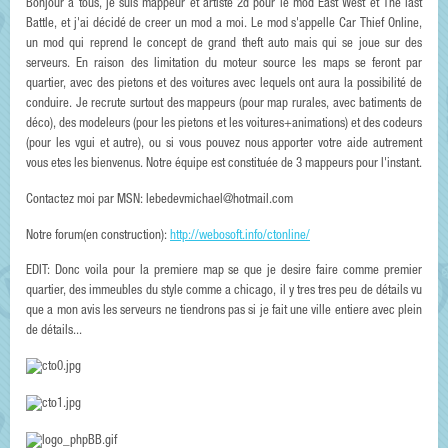
Bonjour a tous, je suis mappeur et artiste 2d pour le mod East West et The last
Battle, et j'ai décidé de creer un mod a moi. Le mod s'appelle Car Thief Online,
un mod qui reprend le concept de grand theft auto mais qui se joue sur des
serveurs. En raison des limitation du moteur source les maps se feront par
quartier, avec des pietons et des voitures avec lequels ont aura la possibilité de
conduire. Je recrute surtout des mappeurs (pour map rurales, avec batiments de
déco), des modeleurs (pour les pietons et les voitures+animations) et des codeurs
(pour les vgui et autre), ou si vous pouvez nous apporter votre aide autrement
vous etes les bienvenus. Notre équipe est constituée de 3 mappeurs pour l'instant.
Contactez moi par MSN: lebedevmichael@hotmail.com
Notre forum(en construction):
http://webosoft.info/ctonline/
EDIT: Donc voila pour la premiere map se que je desire faire comme premier
quartier, des immeubles du style comme a chicago, il y tres tres peu de détails vu
que a mon avis les serveurs ne tiendrons pas si je fait une ville entiere avec plein
de détails...