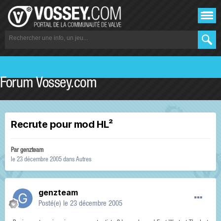
Forum Vossey.com
Recrute pour mod HL²
Par
genzteam
le 23 décembre 2005
dans
Autres
genzteam
Posté(e)
le 23 décembre 2005