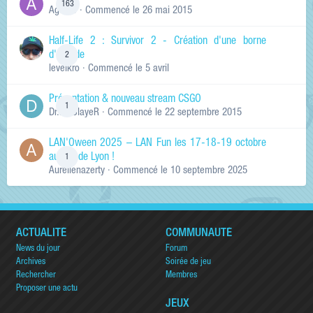
163
Ag0Nie
· Commencé
le 26 mai 2015
Half-Life 2 : Survivor 2 - Création d'une borne
d'arcade
2
levelkro
· Commencé
le 5 avril
Présentation & nouveau stream CSGO
1
Dr.KinSlayeR
· Commencé
le 22 septembre 2015
LAN'Oween 2025 – LAN Fun les 17-18-19 octobre
au sud de Lyon !
1
Aurelienazerty
· Commencé
le 10 septembre 2025
ACTUALITÉ
COMMUNAUTÉ
News du jour
Forum
Archives
Soirée de jeu
Rechercher
Membres
Proposer une actu
JEUX