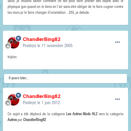
salut, je voudrai savoir comment on fait pour faire pivoter des objets avec le
physique gun quand on le tiens en l'air sans etre obliger de le faire cogner contre
les murs pr le faire changer d'oriantation ...DSL je debute.
ChandlerBing82
Posté(e)
le 11 novembre 2005
triplon
6 years later...
ChandlerBing82
Posté(e)
le 1 juin 2012
Ce sujet a été déplacé de la catégorie
Les Autres Mods HL2
vers la categorie
Autres
par
ChandlerBing82