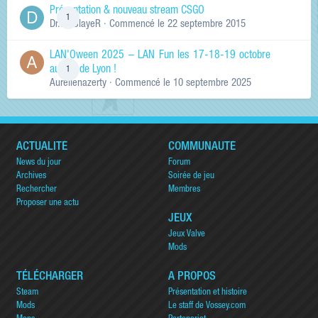
Présentation & nouveau stream CSGO
1
Dr.KinSlayeR
· Commencé
le 22 septembre 2015
LAN'Oween 2025 – LAN Fun les 17-18-19 octobre
au sud de Lyon !
1
Aurelienazerty
· Commencé
le 10 septembre 2025
ACTUALITÉ
COMMUNAUTÉ
News du jour
Forum
Archives
Soirée de jeu
Rechercher
Membres
Proposer une actu
JEUX
Jeux Valve
Mods
TÉLÉCHARGER
A PROPOS
Steam
Présentation et histoire
Mods
Le staff de Vossey.com