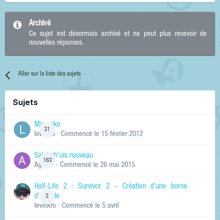
Archivé
Ce sujet est désormais archivé et ne peut plus recevoir de
nouvelles réponses.
Aller sur la liste des sujets
Sujets
Manneke
31
lowskill
· Commencé
le 15 février 2012
Salut ch'uis nouveau
163
Ag0Nie
· Commencé
le 26 mai 2015
Half-Life 2 : Survivor 2 - Création d'une borne
d'arcade
2
levelkro
· Commencé
le 5 avril