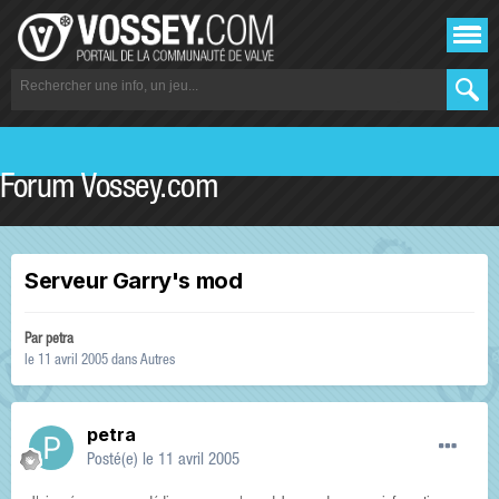
Forum Vossey.com
Serveur Garry's mod
Par
petra
le 11 avril 2005
dans
Autres
petra
Posté(e)
le 11 avril 2005