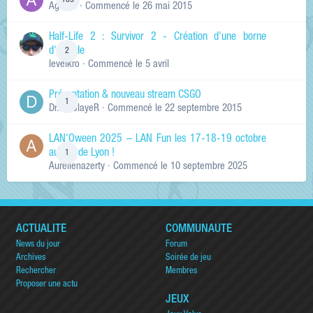
163
Ag0Nie
· Commencé
le 26 mai 2015
Half-Life 2 : Survivor 2 - Création d'une borne
d'arcade
2
levelkro
· Commencé
le 5 avril
Présentation & nouveau stream CSGO
1
Dr.KinSlayeR
· Commencé
le 22 septembre 2015
LAN'Oween 2025 – LAN Fun les 17-18-19 octobre
au sud de Lyon !
1
Aurelienazerty
· Commencé
le 10 septembre 2025
ACTUALITÉ
COMMUNAUTÉ
News du jour
Forum
Archives
Soirée de jeu
Rechercher
Membres
Proposer une actu
JEUX