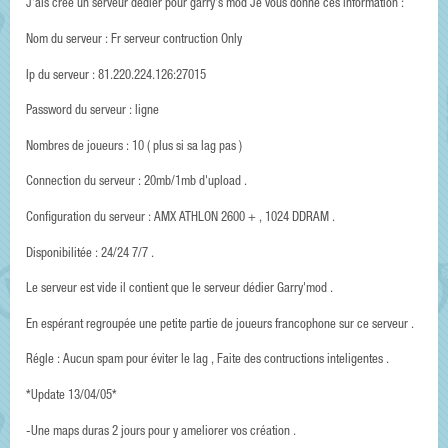
J'ais crée un serveur dédier pour garry's mod Je vous donne ces information :
Nom du serveur : Fr serveur contruction Only
Ip du serveur : 81.220.224.126:27015
Password du serveur : ligne
Nombres de joueurs : 10 ( plus si sa lag pas )
Connection du serveur : 20mb/1mb d'upload .
Configuration du serveur : AMX ATHLON 2600 + , 1024 DDRAM .
Disponibilitée : 24/24 7/7 .
Le serveur est vide il contient que le serveur dédier Garry'mod .
En espérant regroupée une petite partie de joueurs francophone sur ce serveur .
Régle : Aucun spam pour éviter le lag , Faite des contructions inteligentes .
*Update 13/04/05*
-Une maps duras 2 jours pour y ameliorer vos création .