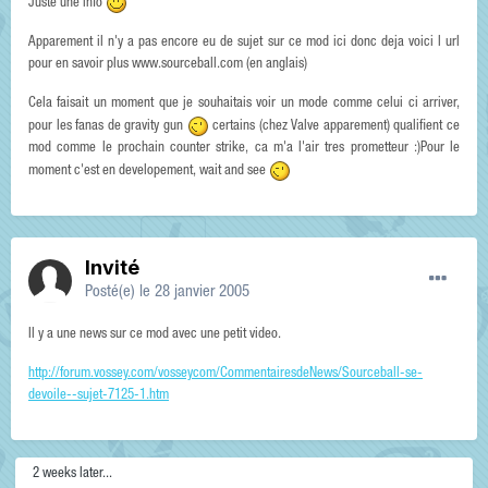
Juste une info
Apparement il n'y a pas encore eu de sujet sur ce mod ici donc deja voici l url
pour en savoir plus www.sourceball.com (en anglais)
Cela faisait un moment que je souhaitais voir un mode comme celui ci arriver,
pour les fanas de gravity gun
certains (chez Valve apparement) qualifient ce
mod comme le prochain counter strike, ca m'a l'air tres prometteur :)Pour le
moment c'est en developement, wait and see
Invité
Posté(e)
le 28 janvier 2005
Il y a une news sur ce mod avec une petit video.
http://forum.vossey.com/vosseycom/CommentairesdeNews/Sourceball-se-
devoile--sujet-7125-1.htm
2 weeks later...