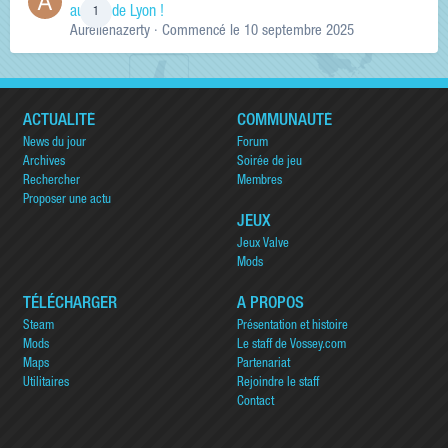
au sud de Lyon !
1
Aurelienazerty
· Commencé
le 10 septembre 2025
ACTUALITÉ
COMMUNAUTÉ
News du jour
Forum
Archives
Soirée de jeu
Rechercher
Membres
Proposer une actu
JEUX
Jeux Valve
Mods
TÉLÉCHARGER
A PROPOS
Steam
Présentation et histoire
Mods
Le staff de Vossey.com
Maps
Partenariat
Utilitaires
Rejoindre le staff
Contact