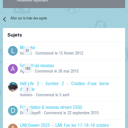
nouvelles réponses.
Aller sur la liste des sujets
Sujets
Manneke
31
lowskill
· Commencé
le 15 février 2012
Salut ch'uis nouveau
163
Ag0Nie
· Commencé
le 26 mai 2015
Half-Life 2 : Survivor 2 - Création d'une borne
d'arcade
2
levelkro
· Commencé
le 5 avril
Présentation & nouveau stream CSGO
1
Dr.KinSlayeR
· Commencé
le 22 septembre 2015
LAN'Oween 2025 – LAN Fun les 17-18-19 octobre