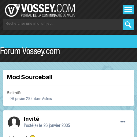
Forum Vossey.com
Mod Sourceball
Par Invité
le 26 janvier 2005
dans
Autres
Invité
Posté(e)
le 26 janvier 2005