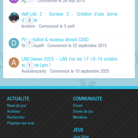
Ag0Nie
· Commencé
le 26 mai 2015
Half-Life 2 : Survivor 2 - Création d'une borne
d'arcade
2
levelkro
· Commencé
le 5 avril
Présentation & nouveau stream CSGO
1
Dr.KinSlayeR
· Commencé
le 22 septembre 2015
LAN'Oween 2025 – LAN Fun les 17-18-19 octobre
au sud de Lyon !
1
Aurelienazerty
· Commencé
le 10 septembre 2025
ACTUALITÉ
COMMUNAUTÉ
News du jour
Forum
Archives
Soirée de jeu
Rechercher
Membres
Proposer une actu
JEUX
Jeux Valve