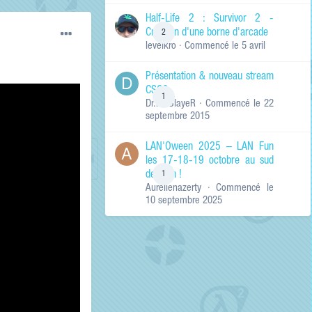
de ma recherche
RECHERCHER LES
Half-Life 2 : Survivor 2 -
RÉSULTATS DANS…
Création d'une borne d'arcade
2
levelkro
· Commencé
le 5 avril
Titres et corps
des contenus
Présentation & nouveau stream
Titres des
CSGO
contenus
1
Dr.KinSlayeR
· Commencé
le 22
uniquement
septembre 2015
LAN'Oween 2025 – LAN Fun
les 17-18-19 octobre au sud
de Lyon !
1
Aurelienazerty
· Commencé
le
10 septembre 2025