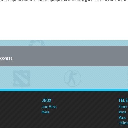
 ici vu que la vidéo a été vu il y a quelques mois sur le blog TF2 et il y a aussi eu une n
réponses.
JEUX
TÉL
Jeux Valve
Steam
Mods
Mods
Maps
Utilitai