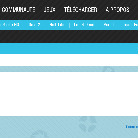
COMMUNAUTÉ
JEUX
TÉLÉCHARGER
A PROPOS
r-Strike GO
Dota 2
Half-Life
Left 4 Dead
Portal
Team Fo
Commen