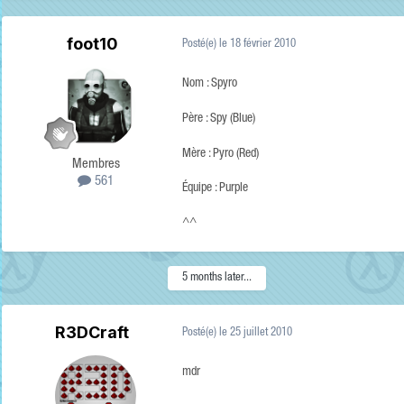
foot10
Posté(e)
le 18 février 2010
Nom : Spyro
Père : Spy (Blue)
Mère : Pyro (Red)
Membres
561
Équipe : Purple
^^
5 months later...
R3DCraft
Posté(e)
le 25 juillet 2010
mdr