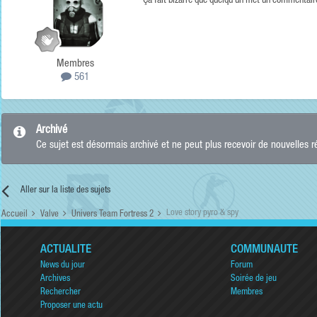
Ça fait bizarre que quelqu'un met un commentaires
Membres
561
Archivé
Ce sujet est désormais archivé et ne peut plus recevoir de nouvelles 
Aller sur la liste des sujets
Love story pyro & spy
Accueil
Valve
Univers Team Fortress 2
ACTUALITÉ
COMMUNAUTÉ
News du jour
Forum
Archives
Soirée de jeu
Rechercher
Membres
Proposer une actu