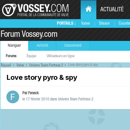
ACTUALITÉ
PORTAILS :
Valve
Steam
Counte
Forum Vossey.com
Naviguer
Activité
Classement
Forums
Équipe
Utilisateurs en ligne
Love story pyro & spy
Accueil
Valve
Univers Team Fortress 2
Love story pyro & spy
Par
Feneck
le 17 février 2010
dans
Univers Team Fortress 2