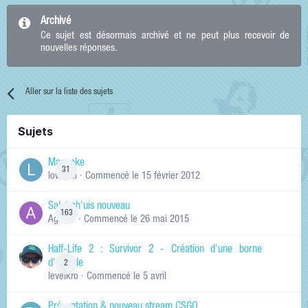
Archivé
Ce sujet est désormais archivé et ne peut plus recevoir de
nouvelles réponses.
Aller sur la liste des sujets
Sujets
Manneke
31
lowskill
· Commencé
le 15 février 2012
Salut ch'uis nouveau
163
Ag0Nie
· Commencé
le 26 mai 2015
Half-Life 2 : Survivor 2 - Création d'une borne
d'arcade
2
levelkro
· Commencé
le 5 avril
Présentation & nouveau stream CSGO