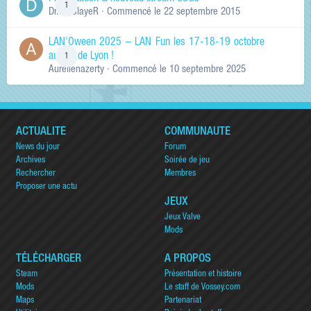
1
Dr.KinSlayeR
· Commencé
le 22 septembre 2015
LAN'Oween 2025 – LAN Fun les 17-18-19 octobre
au sud de Lyon !
1
Aurelienazerty
· Commencé
le 10 septembre 2025
ACTUALITÉ
COMMUNAUTÉ
News du jour
Forum
Archives
Soirée de jeu
Rechercher
Membres
Proposer une actu
JEUX
Jeux Valve
Mods
TÉLÉCHARGER
A PROPOS
Steam
Présentation et histoire
Mods
Le staff de Vossey.com
Maps
Partenariat