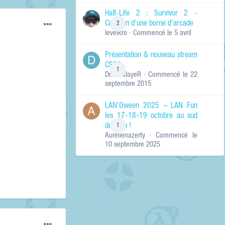
de ma recherche
RECHERCHER LES
Half-Life 2 : Survivor 2 -
RÉSULTATS DANS…
Création d'une borne d'arcade
2
levelkro
· Commencé
le 5 avril
Titres et corps
des contenus
Présentation & nouveau stream
Titres des
CSGO
contenus
1
Dr.KinSlayeR
· Commencé
le 22
uniquement
septembre 2015
LAN'Oween 2025 – LAN Fun
les 17-18-19 octobre au sud
de Lyon !
1
Aurelienazerty
· Commencé
le
10 septembre 2025