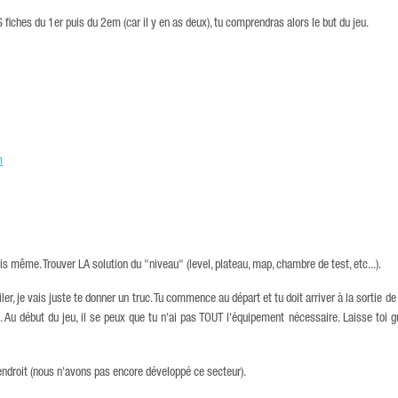
LES fiches du 1er puis du 2em (car il y en as deux), tu comprendras alors le but du jeu.
m
ois même. Trouver LA solution du "niveau" (level, plateau, map, chambre de test, etc...).
ler, je vais juste te donner un truc. Tu commence au départ et tu doit arriver à la sortie de
. Au début du jeu, il se peux que tu n'ai pas TOUT l'équipement nécessaire. Laisse toi gu
n endroit (nous n'avons pas encore développé ce secteur).