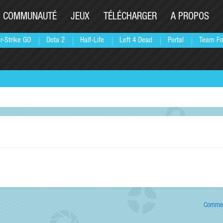
COMMUNAUTÉ
JEUX
TÉLÉCHARGER
A PROPOS
r-Strike GO
Dota 2
Half-Life
Left 4 Dead
Portal
Team Fo
Commen