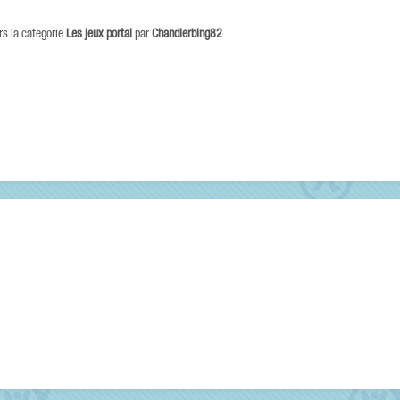
s la categorie
Les jeux portal
par
Chandlerbing82