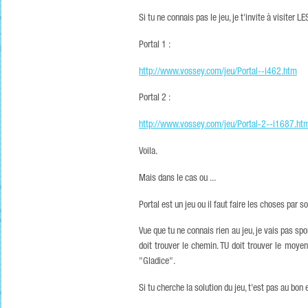
Si tu ne connais pas le jeu, je t'invite à visiter 
Portal 1 :
http://www.vossey.com/jeu/Portal--i462.htm
Portal 2 :
http://www.vossey.com/jeu/Portal-2--i1687.ht
Voila.
Mais dans le cas ou ...
Portal est un jeu ou il faut faire les choses par s
Vue que tu ne connais rien au jeu, je vais pas spoi
doit trouver le chemin. TU doit trouver le moyen
"Gladice".
Si tu cherche la solution du jeu, t'est pas au bo