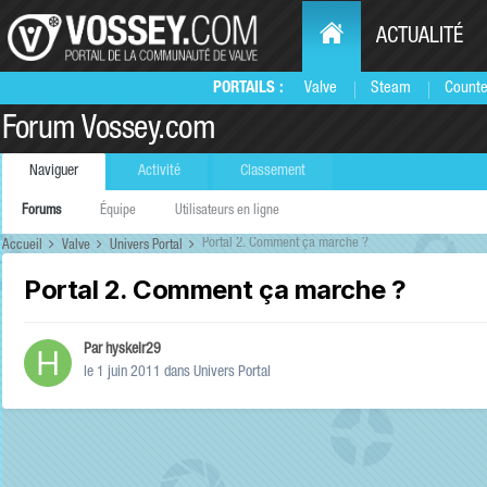
ACTUALITÉ
PORTAILS :
Valve
Steam
Counte
Forum Vossey.com
Naviguer
Activité
Classement
Forums
Équipe
Utilisateurs en ligne
Portal 2. Comment ça marche ?
Accueil
Valve
Univers Portal
Portal 2. Comment ça marche ?
Par
hyskeir29
le 1 juin 2011
dans
Univers Portal