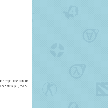
 la "map", pour cela, TU
ider par le jeu, écoute