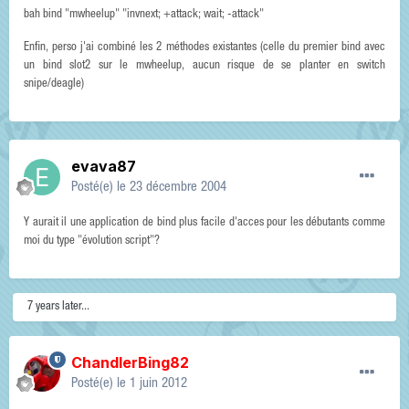
bah bind "mwheelup" "invnext; +attack; wait; -attack"
Enfin, perso j'ai combiné les 2 méthodes existantes (celle du premier bind avec
un bind slot2 sur le mwheelup, aucun risque de se planter en switch
snipe/deagle)
evava87
Posté(e)
le 23 décembre 2004
Y aurait il une application de bind plus facile d'acces pour les débutants comme
moi du type "évolution script"?
7 years later...
ChandlerBing82
Posté(e)
le 1 juin 2012