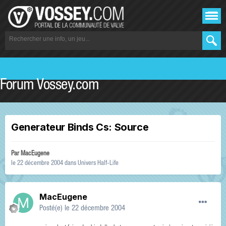
Forum Vossey.com
Generateur Binds Cs: Source
Par
MacEugene
le 22 décembre 2004
dans
Univers Half-Life
MacEugene
Posté(e)
le 22 décembre 2004