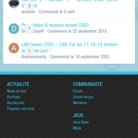
Half-Life 2 : Survivor 2 - Création d'une borne
d'arcade
2
levelkro
· Commencé
le 5 avril
Présentation & nouveau stream CSGO
1
Dr.KinSlayeR
· Commencé
le 22 septembre 2015
LAN'Oween 2025 – LAN Fun les 17-18-19 octobre
au sud de Lyon !
1
Aurelienazerty
· Commencé
le 10 septembre 2025
ACTUALITÉ
COMMUNAUTÉ
News du jour
Forum
Archives
Soirée de jeu
Rechercher
Membres
Proposer une actu
JEUX
Jeux Valve
Mods