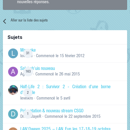
nouvelles réponses.
Aller sur la liste des sujets
Sujets
Manneke
31
lowskill
· Commencé
le 15 février 2012
Salut ch'uis nouveau
163
Ag0Nie
· Commencé
le 26 mai 2015
Half-Life 2 : Survivor 2 - Création d'une borne
d'arcade
2
levelkro
· Commencé
le 5 avril
Présentation & nouveau stream CSGO
1
Dr.KinSlayeR
· Commencé
le 22 septembre 2015
LAN'Oween 2025 – LAN Fun les 17-18-19 octobre