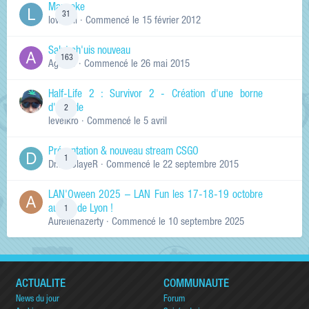
Manneke
31
lowskill
· Commencé
le 15 février 2012
Salut ch'uis nouveau
163
Ag0Nie
· Commencé
le 26 mai 2015
Half-Life 2 : Survivor 2 - Création d'une borne
d'arcade
2
levelkro
· Commencé
le 5 avril
Présentation & nouveau stream CSGO
1
Dr.KinSlayeR
· Commencé
le 22 septembre 2015
LAN'Oween 2025 – LAN Fun les 17-18-19 octobre
au sud de Lyon !
1
Aurelienazerty
· Commencé
le 10 septembre 2025
ACTUALITÉ
COMMUNAUTÉ
News du jour
Forum