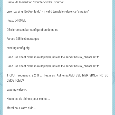
Game .dll loaded for "Counter-Strike: Source"
Error parsing 'BotProfile.db' - invalid template reference 'cipation'
Heap: 64.00 Mb
DS:stereo speaker configuration detected
Parsed 356 text messages
execing config.cfg
Can't use cheat cvars in multiplayer, unless the server has sv_cheats set to 1.
Can't use cheat cvars in multiplayer, unless the server has sv_cheats set to 1.
1 CPU, Frequency: 2.2 Ghz, Features: AuthenticAMD SSE MMX 3DNow RDTSC
CMOV FCMOV
execing valve.rc
Heu c'est du chinois pour moi ca...
Merci pour votre aide...