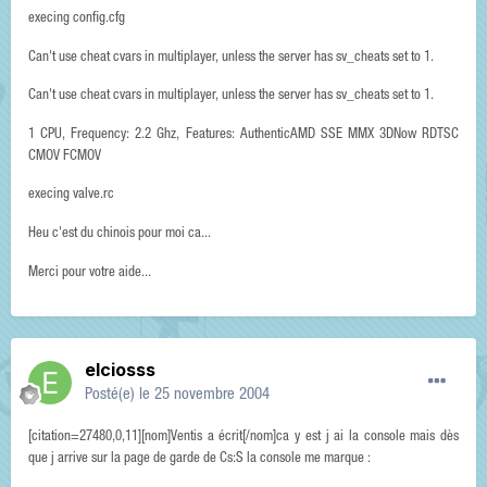
execing config.cfg
Can't use cheat cvars in multiplayer, unless the server has sv_cheats set to 1.
Can't use cheat cvars in multiplayer, unless the server has sv_cheats set to 1.
1 CPU, Frequency: 2.2 Ghz, Features: AuthenticAMD SSE MMX 3DNow RDTSC
CMOV FCMOV
execing valve.rc
Heu c'est du chinois pour moi ca...
Merci pour votre aide...
elciosss
Posté(e)
le 25 novembre 2004
[citation=27480,0,11][nom]Ventis a écrit[/nom]ca y est j ai la console mais dès
que j arrive sur la page de garde de Cs:S la console me marque :