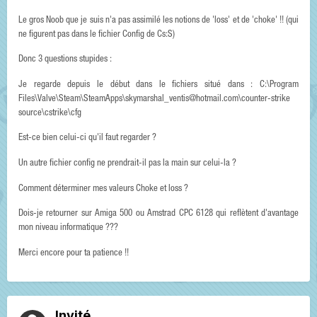
Le gros Noob que je suis n'a pas assimilé les notions de 'loss' et de 'choke' !! (qui
ne figurent pas dans le fichier Config de Cs:S)
Donc 3 questions stupides :
Je regarde depuis le début dans le fichiers situé dans : C:\Program
Files\Valve\Steam\SteamApps\skymarshal_ventis@hotmail.com\counter-strike
source\cstrike\cfg
Est-ce bien celui-ci qu'il faut regarder ?
Un autre fichier config ne prendrait-il pas la main sur celui-la ?
Comment déterminer mes valeurs Choke et loss ?
Dois-je retourner sur Amiga 500 ou Amstrad CPC 6128 qui reflètent d'avantage
mon niveau informatique ???
Merci encore pour ta patience !!
Invité