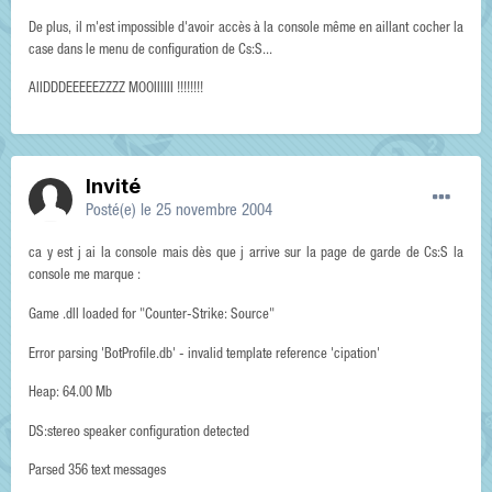
De plus, il m'est impossible d'avoir accès à la console même en aillant cocher la
case dans le menu de configuration de Cs:S...
AIIDDDEEEEEZZZZ MOOIIIIII !!!!!!!!
Invité
Posté(e)
le 25 novembre 2004
ca y est j ai la console mais dès que j arrive sur la page de garde de Cs:S la
console me marque :
Game .dll loaded for "Counter-Strike: Source"
Error parsing 'BotProfile.db' - invalid template reference 'cipation'
Heap: 64.00 Mb
DS:stereo speaker configuration detected
Parsed 356 text messages