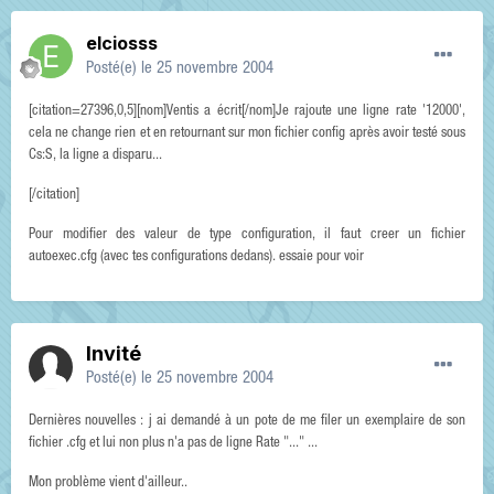
elciosss
Posté(e)
le 25 novembre 2004
[citation=27396,0,5][nom]Ventis a écrit[/nom]Je rajoute une ligne rate '12000',
cela ne change rien et en retournant sur mon fichier config après avoir testé sous
Cs:S, la ligne a disparu...
[/citation]
Pour modifier des valeur de type configuration, il faut creer un fichier
autoexec.cfg (avec tes configurations dedans). essaie pour voir
Invité
Posté(e)
le 25 novembre 2004
Dernières nouvelles : j ai demandé à un pote de me filer un exemplaire de son
fichier .cfg et lui non plus n'a pas de ligne Rate "..." ...
Mon problème vient d'ailleur..