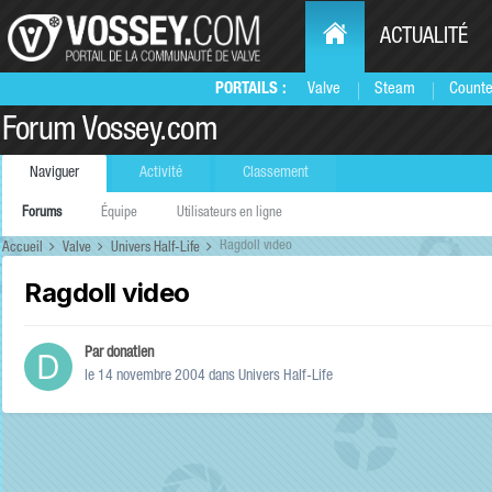
ACTUALITÉ
PORTAILS :
Valve
Steam
Counte
Forum Vossey.com
Naviguer
Activité
Classement
Forums
Équipe
Utilisateurs en ligne
Ragdoll video
Accueil
Valve
Univers Half-Life
Ragdoll video
Par
donatien
le 14 novembre 2004
dans
Univers Half-Life