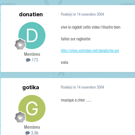
donatien
Posté(e)
le 14 novembre 2004
vive le ragdoll cette video l'illustre bien
faites sur raghostie
http://sites.estvideo.net/donato/he.avi
Membres
173
voila
gotika
Posté(e)
le 14 novembre 2004
musique a chier ......
Membres
3,8k