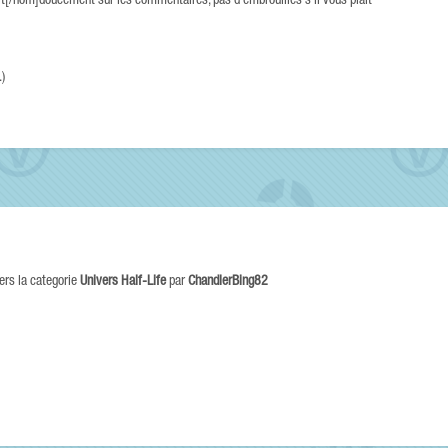
t[/nom]doucement sur les commentaires, pas d'embrouilles s'il vous plaît
.)
ers la categorie
Univers Half-Life
par
ChandlerBing82