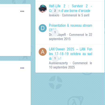
de ma recherche
RECHERCHER LES
Half-Life 2 : Survivor 2 -
RÉSULTATS DANS…
Création d'une borne d'arcade
2
levelkro
· Commencé
le 5 avril
Titres et corps
des contenus
Présentation & nouveau stream
Titres des
CSGO
contenus
1
Dr.KinSlayeR
· Commencé
le 22
uniquement
septembre 2015
LAN'Oween 2025 – LAN Fun
les 17-18-19 octobre au sud
de Lyon !
1
Aurelienazerty
· Commencé
le
10 septembre 2025