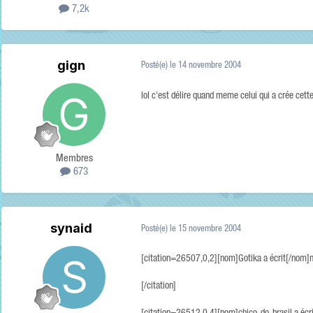
7,2k
gign
Posté(e)
le 14 novembre 2004
lol c'est délire quand meme celui qui a crée cet
Membres
673
synaid
Posté(e)
le 15 novembre 2004
[citation=26507,0,2][nom]Gotika a écrit[/nom]mus
[/citation]