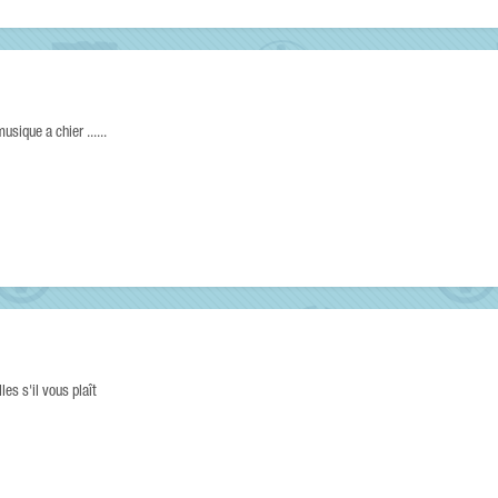
ique a chier ......
s s'il vous plaît