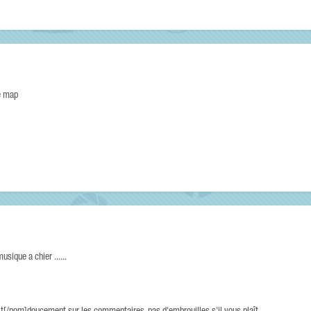
te map
ique a chier ......