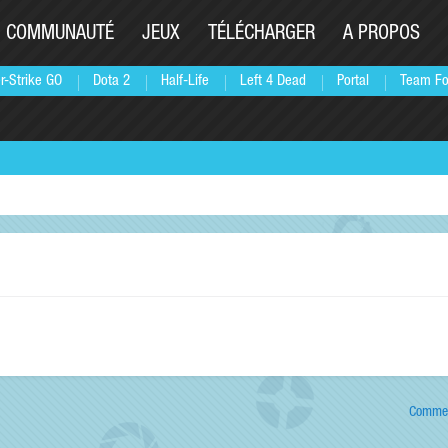
COMMUNAUTÉ
JEUX
TÉLÉCHARGER
A PROPOS
r-Strike GO
Dota 2
Half-Life
Left 4 Dead
Portal
Team Fo
Commen