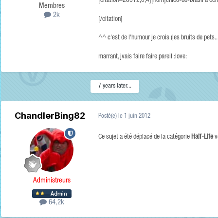
[citation=26512,0,4][nom]chico-do-brasil a écri
Membres
2k
[/citation]
^^ c'est de l'humour je crois (les bruits de pets..
marrant, jvais faire faire pareil :love:
7 years later...
ChandlerBing82
Posté(e)
le 1 juin 2012
Ce sujet a été déplacé de la catégorie
Half-Life
v
Administreurs
64,2k