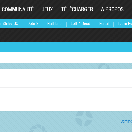
COMMUNAUTÉ
JEUX
TÉLÉCHARGER
A PROPOS
r-Strike GO
Dota 2
Half-Life
Left 4 Dead
Portal
Team Fo
Commen