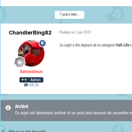
7 years later...
ChandlerBing82
Posté(e)
le 1 juin 2012
Ce sujet a été déplacé de la catégorie
Half-Life
v
Administreurs
64,2k
Archivé
Ce sujet est désormais archivé et ne peut plus recevoir de nouvelles 