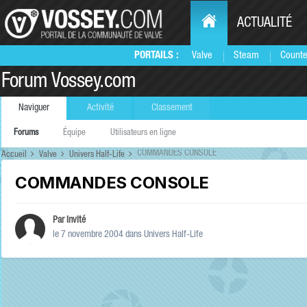
ACTUALITÉ
PORTAILS :
Valve
Steam
Counte
Forum Vossey.com
Naviguer
Activité
Classement
Forums
Équipe
Utilisateurs en ligne
COMMANDES CONSOLE
Accueil
Valve
Univers Half-Life
COMMANDES CONSOLE
Par Invité
le 7 novembre 2004
dans
Univers Half-Life