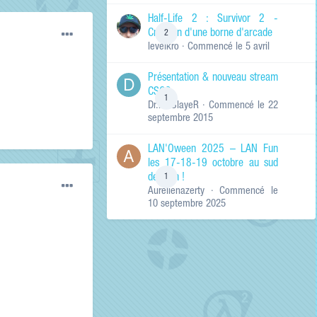
de ma recherche
RECHERCHER LES
Half-Life 2 : Survivor 2 -
RÉSULTATS DANS…
Création d'une borne d'arcade
2
levelkro
· Commencé
le 5 avril
Titres et corps
des contenus
Présentation & nouveau stream
Titres des
CSGO
contenus
1
Dr.KinSlayeR
· Commencé
le 22
uniquement
septembre 2015
LAN'Oween 2025 – LAN Fun
les 17-18-19 octobre au sud
de Lyon !
1
Aurelienazerty
· Commencé
le
10 septembre 2025