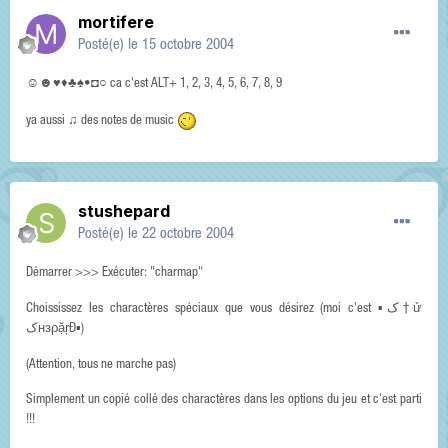
mortifere
Posté(e)
le 15 octobre 2004
☺☻♥♦♣♠•◘○ ca c'est ALT+ 1, 2, 3, 4, 5, 6, 7, 8, 9
ya aussi ♫ des notes de music
stushepard
Posté(e)
le 22 octobre 2004
Démarrer >>> Exécuter: "charmap"
Choississez les charactères spéciaux que vous désirez (moi c'est ▪ک†ử
کнзρặŗÐ▪)
(Attention, tous ne marche pas)
Simplement un copié collé des charactères dans les options du jeu et c'est parti
!!!