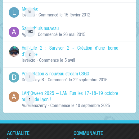
Manneke
31
lowskill
· Commencé
le 15 février 2012
Salut ch'uis nouveau
163
Ag0Nie
· Commencé
le 26 mai 2015
Half-Life 2 : Survivor 2 - Création d'une borne
d'arcade
2
levelkro
· Commencé
le 5 avril
Présentation & nouveau stream CSGO
1
Dr.KinSlayeR
· Commencé
le 22 septembre 2015
LAN'Oween 2025 – LAN Fun les 17-18-19 octobre
au sud de Lyon !
1
Aurelienazerty
· Commencé
le 10 septembre 2025
ACTUALITÉ
COMMUNAUTÉ