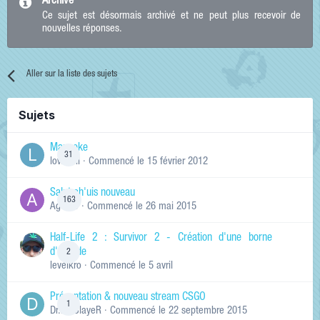
Archivé
Ce sujet est désormais archivé et ne peut plus recevoir de
nouvelles réponses.
Aller sur la liste des sujets
Sujets
Manneke
31
lowskill
· Commencé
le 15 février 2012
Salut ch'uis nouveau
163
Ag0Nie
· Commencé
le 26 mai 2015
Half-Life 2 : Survivor 2 - Création d'une borne
d'arcade
2
levelkro
· Commencé
le 5 avril
Présentation & nouveau stream CSGO
1
Dr.KinSlayeR
· Commencé
le 22 septembre 2015