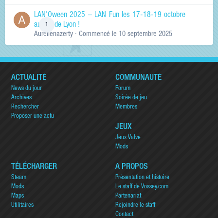
LAN'Oween 2025 – LAN Fun les 17-18-19 octobre
au sud de Lyon !
1
Aurelienazerty
· Commencé
le 10 septembre 2025
ACTUALITÉ
COMMUNAUTÉ
News du jour
Forum
Archives
Soirée de jeu
Rechercher
Membres
Proposer une actu
JEUX
Jeux Valve
Mods
TÉLÉCHARGER
A PROPOS
Steam
Présentation et histoire
Mods
Le staff de Vossey.com
Maps
Partenariat
Utilitaires
Rejoindre le staff
Contact