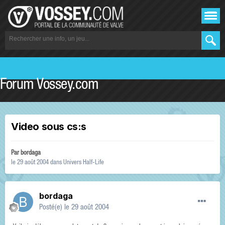
Forum Vossey.com
Video sous cs:s
Par
bordaga
le 29 août 2004
dans
Univers Half-Life
bordaga
Posté(e)
le 29 août 2004