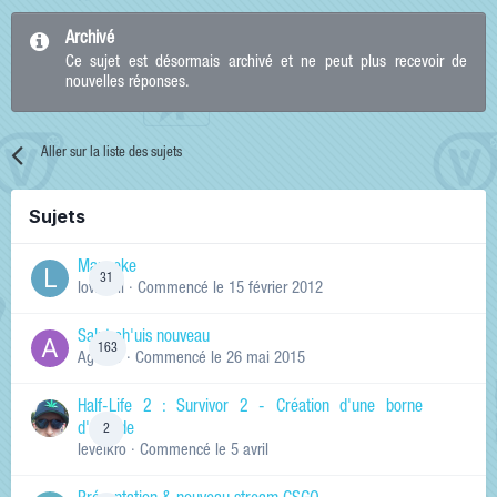
Archivé
Ce sujet est désormais archivé et ne peut plus recevoir de
nouvelles réponses.
Aller sur la liste des sujets
Sujets
Manneke
31
lowskill
· Commencé
le 15 février 2012
Salut ch'uis nouveau
163
Ag0Nie
· Commencé
le 26 mai 2015
Half-Life 2 : Survivor 2 - Création d'une borne
d'arcade
2
levelkro
· Commencé
le 5 avril