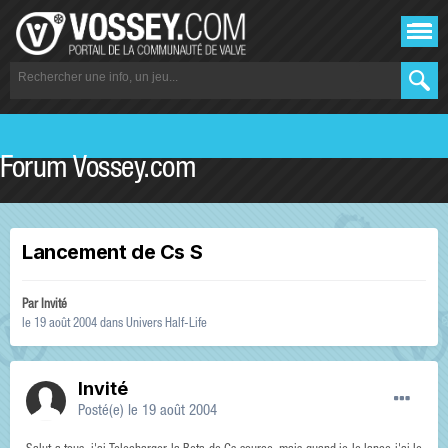
Forum Vossey.com
Lancement de Cs S
Par Invité
le 19 août 2004
dans
Univers Half-Life
Invité
Posté(e)
le 19 août 2004