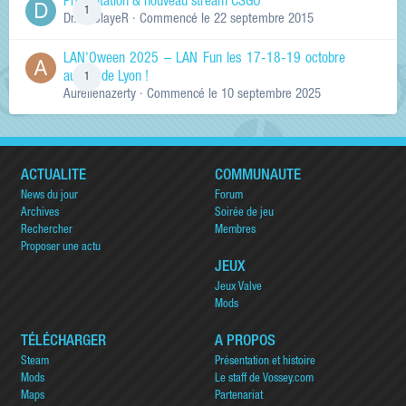
Présentation & nouveau stream CSGO
1
Dr.KinSlayeR
· Commencé
le 22 septembre 2015
LAN'Oween 2025 – LAN Fun les 17-18-19 octobre
au sud de Lyon !
1
Aurelienazerty
· Commencé
le 10 septembre 2025
ACTUALITÉ
COMMUNAUTÉ
News du jour
Forum
Archives
Soirée de jeu
Rechercher
Membres
Proposer une actu
JEUX
Jeux Valve
Mods
TÉLÉCHARGER
A PROPOS
Steam
Présentation et histoire
Mods
Le staff de Vossey.com
Maps
Partenariat