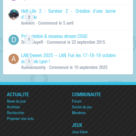
Half-Life 2 : Survivor 2 - Création d'une borne
d'arcade
2
levelkro
· Commencé
le 5 avril
Présentation & nouveau stream CSGO
1
Dr.KinSlayeR
· Commencé
le 22 septembre 2015
LAN'Oween 2025 – LAN Fun les 17-18-19 octobre
au sud de Lyon !
1
Aurelienazerty
· Commencé
le 10 septembre 2025
ACTUALITÉ
COMMUNAUTÉ
News du jour
Forum
Archives
Soirée de jeu
Rechercher
Membres
Proposer une actu
JEUX
Jeux Valve