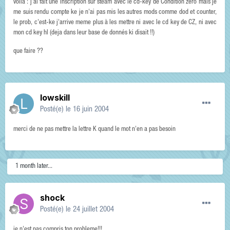
voilà : j'ai fait une inscription sur steam avec le cd-key de Condition zero mais je
me suis rendu compte ke je n'ai pas mis les autres mods comme dod et counter,
le prob, c'est-ke j'arrive meme plus à les mettre ni avec le cd key de CZ, ni avec
mon cd key hl (deja dans leur base de donnés ki disait !!)
que faire ??
lowskill
Posté(e)
le 16 juin 2004
merci de ne pas mettre la lettre K quand le mot n'en a pas besoin
1 month later...
shock
Posté(e)
le 24 juillet 2004
je n'est pas compris ton probleme!!!