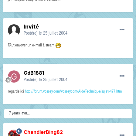
Invité
Posté(e)
le 25 juillet 2004
FAut envoyer un e-mail à steam
GdB1881
Posté(e)
le 25 juillet 2004
regarde ici
http://forum.vossey.com/vosseycom/AideTechnique/sujet-477.htm
7 years later...
ChandlerBing82