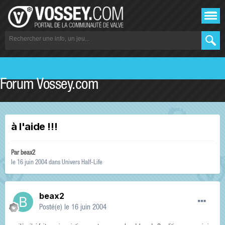
Forum Vossey.com
à l'aide !!!
Par
beax2
le 16 juin 2004
dans
Univers Half-Life
beax2
Posté(e)
le 16 juin 2004