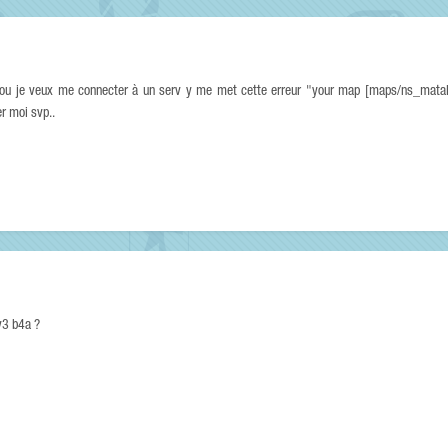
n ou je veux me connecter à un serv y me met cette erreur "your map [maps/ns_matal
er moi svp..
 v3 b4a ?