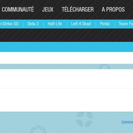
COMMUNAUTÉ
JEUX
TÉLÉCHARGER
A PROPOS
r-Strike GO
Dota 2
Half-Life
Left 4 Dead
Portal
Team Fo
Commen