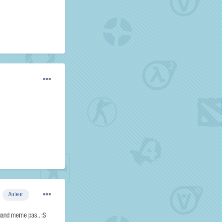
Auteur
quand meme pas.. :S