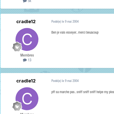
5k
cradle12
Posté(e)
le 9 mai 2004
Ben je vais esseyer.. merci beuacoup
Membres
13
cradle12
Posté(e)
le 9 mai 2004
pff sa marche pas.. sniff sniff sniff helpe my ple