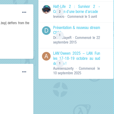
de ma recherche
RECHERCHER LES
Half-Life 2 : Survivor 2 -
RÉSULTATS DANS…
Création d'une borne d'arcade
2
levelkro
· Commencé
le 5 avril
Titres et corps
des contenus
.bsp] deffers from the
Présentation & nouveau stream
Titres des
CSGO
contenus
1
Dr.KinSlayeR
· Commencé
le 22
uniquement
septembre 2015
LAN'Oween 2025 – LAN Fun
les 17-18-19 octobre au sud
de Lyon !
1
Aurelienazerty
· Commencé
le
10 septembre 2025