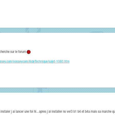
echerche sur le forum
vossey.com/vosseycom/AideTechnique/sujet-1060.htm
nstaler j ai lancer une foi hl... apres j ai installer ns ver3 b1 b4 et b4a mais sa marche 