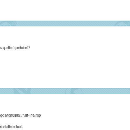
s quelle repertoire??
Apps/ton@mail/half-life/nsp
installe le tout.