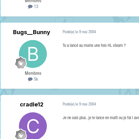
Membres
13
Bugs__Bunny
Posté(e)
le 9 mai 2004
Tu a lancé au moins une fois HL steam ?
Membres
5k
cradle12
Posté(e)
le 9 mai 2004
Je ne sais plus.. je le lance en multi ou je fai l a