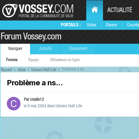
ACTUALITÉ
PORTAILS :
Valve
Steam
Counte
Forum Vossey.com
Naviguer
Activité
Classement
Forums
Équipe
Utilisateurs en ligne
Problème a ns...
Accueil
Valve
Univers Half-Life
Problème a ns...
Par
cradle12
le 9 mai 2004
dans
Univers Half-Life