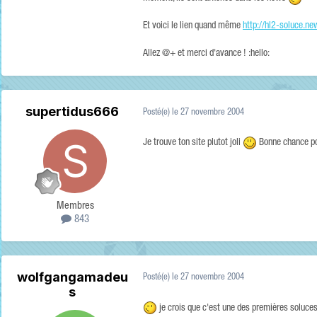
Et voici le lien quand même
http://hl2-soluce.new
Allez @+ et merci d'avance ! :hello:
supertidus666
Posté(e)
le 27 novembre 2004
Je trouve ton site plutot joli
Bonne chance pou
Membres
843
wolfgangamadeu
Posté(e)
le 27 novembre 2004
s
je crois que c'est une des premières soluce