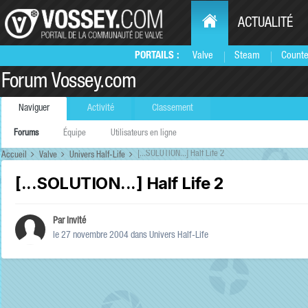
ACTUALITÉ
PORTAILS :
Valve
Steam
Counte
Forum Vossey.com
Naviguer
Activité
Classement
Forums
Équipe
Utilisateurs en ligne
[...SOLUTION...] Half Life 2
Accueil
Valve
Univers Half-Life
[...SOLUTION...] Half Life 2
Par Invité
le 27 novembre 2004
dans
Univers Half-Life