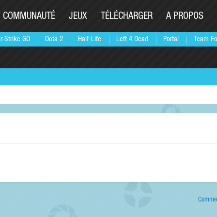
COMMUNAUTÉ
JEUX
TÉLÉCHARGER
A PROPOS
r-Strike GO
Dota 2
Half-Life
Left 4 Dead
Portal
Team Fo
Commen