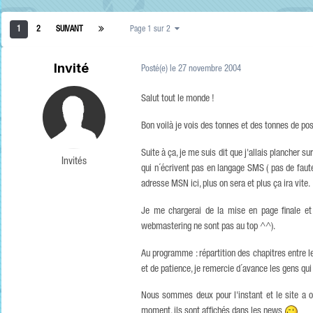
1
2
SUIVANT
Page 1 sur 2
Invité
Posté(e)
le 27 novembre 2004
Salut tout le monde !
Bon voilà je vois des tonnes et des tonnes de post
Suite à ça, je me suis dit que j'allais plancher s
Invités
qui n´écrivent pas en langage SMS ( pas de fautes 
adresse MSN ici, plus on sera et plus ça ira vite.
Je me chargerai de la mise en page finale et
webmastering ne sont pas au top ^^).
Au programme : répartition des chapitres entre l
et de patience, je remercie d´avance les gens qui 
Nous sommes deux pour l'instant et le site a o
moment, ils sont affichés dans les news