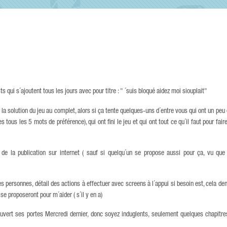
s qui s´ajoutent tous les jours avec pour titre : " ´suis bloqué aidez moi siouplait"
ur la solution du jeu au complet, alors si ça tente quelques-uns d´entre vous qui ont un peu
tous les 5 mots de préférence), qui ont fini le jeu et qui ont tout ce qu´il faut pour faire
 de la publication sur internet ( sauf si quelqu´un se propose aussi pour ça, vu q
es personnes, détail des actions à effectuer avec screens à l´appui si besoin est, cela d
se proposeront pour m´aider ( s´il y en a)
uvert ses portes Mercredi dernier, donc soyez induglents, seulement quelques chapitres