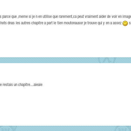
 parce que ,meme si je n en utilise que rarement,ca peut vraiment aider de voir en image l
shots dnas les autres chapitre a part le tien moutonausor je trouve qui y en a assez
si
 restais un chapitre....aieaie