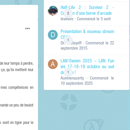
de ma recherche
RECHERCHER LES
Half-Life 2 : Survivor 2 -
RÉSULTATS DANS…
Création d'une borne d'arcade
2
levelkro
· Commencé
le 5 avril
Titres et corps
des contenus
Présentation & nouveau stream
Titres des
CSGO
contenus
1
Dr.KinSlayeR
· Commencé
le 22
uniquement
septembre 2015
LAN'Oween 2025 – LAN Fun
 de leur temps à perdre,
les 17-18-19 octobre au sud
 ça, qu´ils mettent leur
de Lyon !
1
Aurelienazerty
· Commencé
le
10 septembre 2025
ue mes compétences en
emande un peu de boulot
 sont en ligne pour le