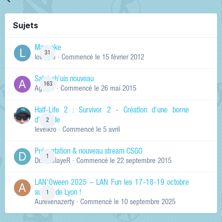
Sujets
Manneke
31
lowskill
· Commencé
le 15 février 2012
Salut ch'uis nouveau
163
Ag0Nie
· Commencé
le 26 mai 2015
Half-Life 2 : Survivor 2 - Création d'une borne
d'arcade
2
levelkro
· Commencé
le 5 avril
Présentation & nouveau stream CSGO
1
Dr.KinSlayeR
· Commencé
le 22 septembre 2015
LAN'Oween 2025 – LAN Fun les 17-18-19 octobre
au sud de Lyon !
1
Aurelienazerty
· Commencé
le 10 septembre 2025