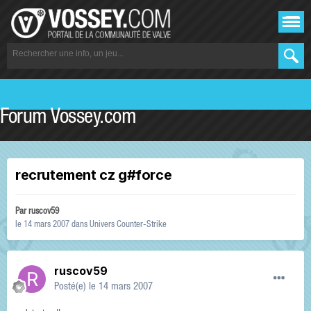
Forum Vossey.com
recrutement cz g#force
Par
ruscov59
le 14 mars 2007
dans
Univers Counter-Strike
ruscov59
Posté(e)
le 14 mars 2007