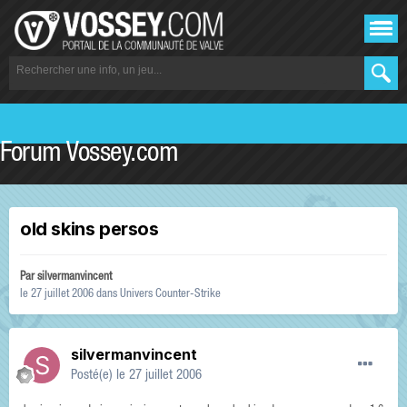
Forum Vossey.com
old skins persos
Par
silvermanvincent
le 27 juillet 2006
dans
Univers Counter-Strike
silvermanvincent
Posté(e)
le 27 juillet 2006