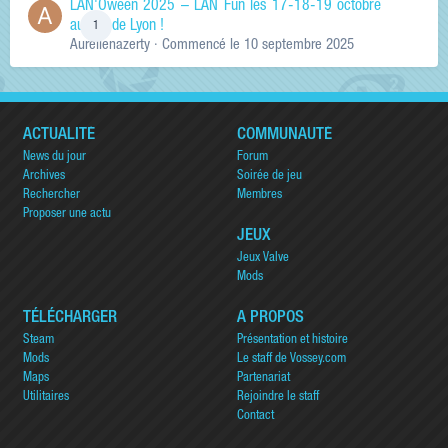
LAN'Oween 2025 – LAN Fun les 17-18-19 octobre
au sud de Lyon !
1
Aurelienazerty
· Commencé
le 10 septembre 2025
ACTUALITÉ
COMMUNAUTÉ
News du jour
Forum
Archives
Soirée de jeu
Rechercher
Membres
Proposer une actu
JEUX
Jeux Valve
Mods
TÉLÉCHARGER
A PROPOS
Steam
Présentation et histoire
Mods
Le staff de Vossey.com
Maps
Partenariat
Utilitaires
Rejoindre le staff
Contact