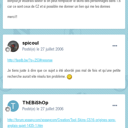
bonjour,je voudrais savoir si on peut remplacer le skins des personnages dans 1.6
car ce sont ceux de CZ et si possible me donner un lien qui me les donnes
merci!!
spicoul
Posté(e)
le 27 juillet 2006
http://faqdb.be/?q=253#reponse
Je tiens juste à dire que ce sujet a été abordé pas mal de fois et qu'une petite
recherche aurait vite résolu ton problème.
ThEBiShOp
Posté(e)
le 27 juillet 2006
http://forum.vossey.com/vosseycom/Creation/Tool-Skins-CS16-origines-sons-
anglais-sujet-1435-1.htm