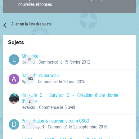
nouvelles réponses.
Aller sur la liste des sujets
Sujets
Manneke
31
lowskill
· Commencé
le 15 février 2012
Salut ch'uis nouveau
163
Ag0Nie
· Commencé
le 26 mai 2015
Half-Life 2 : Survivor 2 - Création d'une borne
d'arcade
2
levelkro
· Commencé
le 5 avril
Présentation & nouveau stream CSGO
1
Dr.KinSlayeR
· Commencé
le 22 septembre 2015