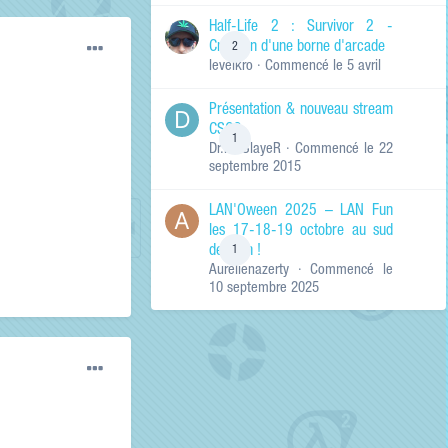
de ma recherche
RECHERCHER LES
Half-Life 2 : Survivor 2 -
RÉSULTATS DANS…
Création d'une borne d'arcade
2
levelkro
· Commencé
le 5 avril
Titres et corps
des contenus
Présentation & nouveau stream
Titres des
CSGO
contenus
1
Dr.KinSlayeR
· Commencé
le 22
uniquement
septembre 2015
LAN'Oween 2025 – LAN Fun
les 17-18-19 octobre au sud
de Lyon !
1
Aurelienazerty
· Commencé
le
10 septembre 2025