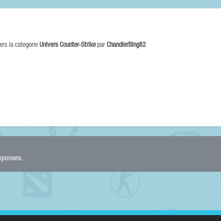
ers la categorie
Univers Counter-Strike
par
ChandlerBing82
réponses.