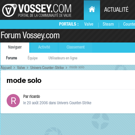
ACTUALITÉ
PORTAILS :
Valve
Steam
Counte
Forum Vossey.com
Naviguer
Activité
Classement
Forums
Équipe
Utilisateurs en ligne
mode solo
Accueil
Valve
Univers Counter-Strike
mode solo
Par
ricardo
le 20 août 2006
dans
Univers Counter-Strike