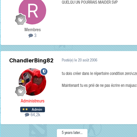
QUELQU UN POURRAIS MAIDER SVP
Membres
3
ChandlerBing82
Posté(e)
le 20 août 2006
tu dois créer dans le répertoire condition zero\c
Maintenant tu es prié de ne pas écrire en majus
Administreurs
64,2k
5 years later...