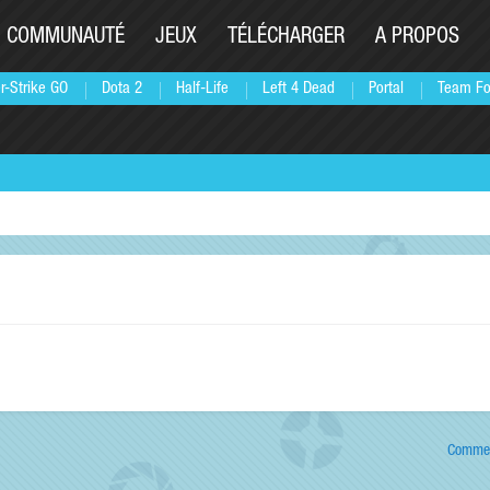
COMMUNAUTÉ
JEUX
TÉLÉCHARGER
A PROPOS
r-Strike GO
Dota 2
Half-Life
Left 4 Dead
Portal
Team Fo
Commen