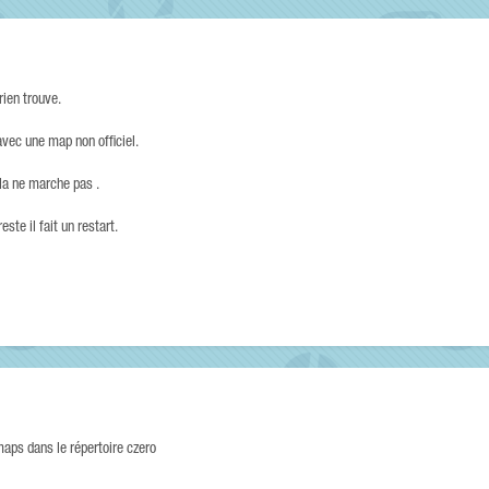
 rien trouve.
vec une map non officiel.
ela ne marche pas .
ste il fait un restart.
 maps dans le répertoire czero