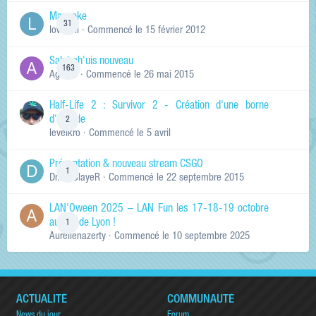
Manneke
31
lowskill
· Commencé
le 15 février 2012
Salut ch'uis nouveau
163
Ag0Nie
· Commencé
le 26 mai 2015
Half-Life 2 : Survivor 2 - Création d'une borne
d'arcade
2
levelkro
· Commencé
le 5 avril
Présentation & nouveau stream CSGO
1
Dr.KinSlayeR
· Commencé
le 22 septembre 2015
LAN'Oween 2025 – LAN Fun les 17-18-19 octobre
au sud de Lyon !
1
Aurelienazerty
· Commencé
le 10 septembre 2025
ACTUALITÉ
COMMUNAUTÉ
News du jour
Forum