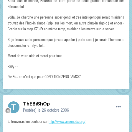
Salut tous le monde, Heureux de faire partie de cette grande comunauté des
Zéroooo lol
Voila, Je cherche une personne super gentil et trés intéligent qui serait m'aider a
trouvez des Plug-in simpa ( pipi sur les mort, ou autre plug-in rigolo ) et encor (
Grapin sur la map KZ ) Et en même temp, m'aider a les mettre sur le server.
Si je trouve cette personne que je vais appeler ( perle rare ) je serais l'homme le
plus combler <- style lol...
Merci de votre aide et merci pour tous
R@y --
Ps: Eu.. ce n'est que pour CONDITION ZERO "AMXX"
ThEBiShOp
Posté(e)
le 26 octobre 2006
tu trouveras ton bonheur sur
http://www.amxmodx.org/