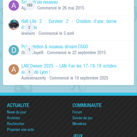
Salut ch'uis nouveau
163
Ag0Nie
· Commencé
le 26 mai 2015
Half-Life 2 : Survivor 2 - Création d'une borne
d'arcade
2
levelkro
· Commencé
le 5 avril
Présentation & nouveau stream CSGO
1
Dr.KinSlayeR
· Commencé
le 22 septembre 2015
LAN'Oween 2025 – LAN Fun les 17-18-19 octobre
au sud de Lyon !
1
Aurelienazerty
· Commencé
le 10 septembre 2025
ACTUALITÉ
COMMUNAUTÉ
News du jour
Forum
Archives
Soirée de jeu
Rechercher
Membres
Proposer une actu
JEUX