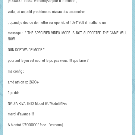
[#000000" face="verdana]Bonjour tt le monde ,
voila j'ai un petit probléme au niveau des paramétres
, quand je décide de mettre sur openGL et 1024*768 il m'affiche un
message : " THE SPECIFIED VIDEO MODE IS NOT SUPPORTED THE GAME WILL
NOW
RUN SOFTWAIRE MODE "
pourtant le jeu est neuf et le pc pas vieux !!!! que faire ?
ma config :
amd athlon xp 2600+
1go ddr
NVIDIA RIVA TNT2 Model 64/Model64Pro
merci d'avance !!!
A bientot ![/#000000" face="verdana]