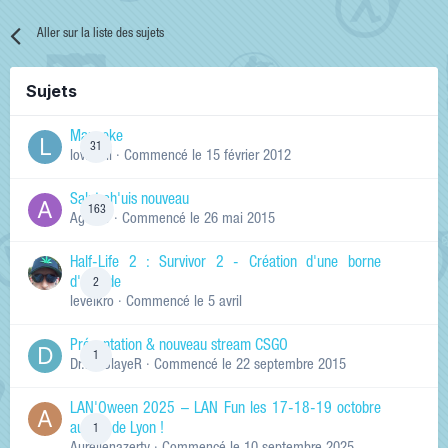
Aller sur la liste des sujets
Sujets
Manneke
31
lowskill
· Commencé
le 15 février 2012
Salut ch'uis nouveau
163
Ag0Nie
· Commencé
le 26 mai 2015
Half-Life 2 : Survivor 2 - Création d'une borne
d'arcade
2
levelkro
· Commencé
le 5 avril
Présentation & nouveau stream CSGO
1
Dr.KinSlayeR
· Commencé
le 22 septembre 2015
LAN'Oween 2025 – LAN Fun les 17-18-19 octobre
au sud de Lyon !
1