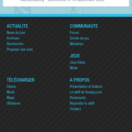
Aurelienazerty
· Commencé
le 10 septembre 2025
ACTUALITÉ
COMMUNAUTÉ
News du jour
Forum
Archives
Soirée de jeu
Rechercher
Membres
Proposer une actu
JEUX
Jeux Valve
Mods
TÉLÉCHARGER
A PROPOS
Steam
Présentation et histoire
Mods
Le staff de Vossey.com
Maps
Partenariat
Utilitaires
Rejoindre le staff
Contact