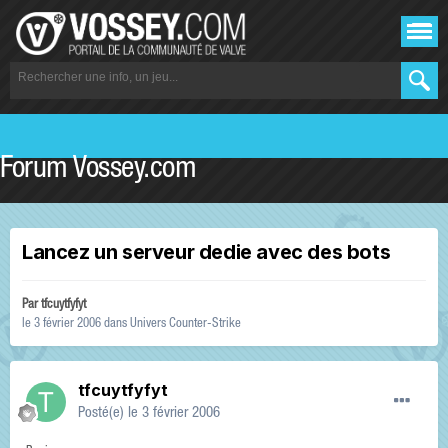
Forum Vossey.com
Lancez un serveur dedie avec des bots
Par
tfcuytfyfyt
le 3 février 2006
dans
Univers Counter-Strike
tfcuytfyfyt
Posté(e)
le 3 février 2006