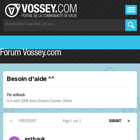
Forum Vossey.com
Besoin d'aide ^^
Par
anthauk
le 6 avril 2006
dans
Univers Counter-Strike
PRÉCÉDENT
Page 1 sur 2
SUIVANT
anthauk