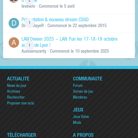
d'arcade
2
levelkro
· Commencé
le 5 avril
Présentation & nouveau stream CSGO
1
Dr.KinSlayeR
· Commencé
le 22 septembre 2015
LAN'Oween 2025 – LAN Fun les 17-18-19 octobre
au sud de Lyon !
1
Aurelienazerty
· Commencé
le 10 septembre 2025
ACTUALITÉ
COMMUNAUTÉ
News du jour
Forum
Archives
Soirée de jeu
Rechercher
Membres
Proposer une actu
JEUX
Jeux Valve
Mods
TÉLÉCHARGER
A PROPOS