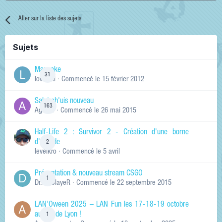
Aller sur la liste des sujets
Sujets
Manneke
31
lowskill
· Commencé
le 15 février 2012
Salut ch'uis nouveau
163
Ag0Nie
· Commencé
le 26 mai 2015
Half-Life 2 : Survivor 2 - Création d'une borne
d'arcade
2
levelkro
· Commencé
le 5 avril
Présentation & nouveau stream CSGO
1
Dr.KinSlayeR
· Commencé
le 22 septembre 2015
LAN'Oween 2025 – LAN Fun les 17-18-19 octobre
au sud de Lyon !
1