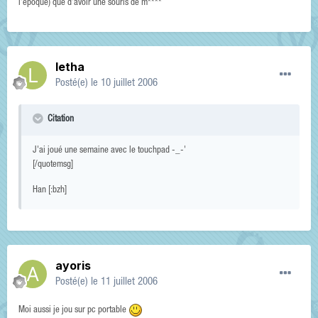
l'époque) que d'avoir une souris de m****
letha
Posté(e)
le 10 juillet 2006
Citation
J'ai joué une semaine avec le touchpad -_-'
[/quotemsg]
Han [:bzh]
ayoris
Posté(e)
le 11 juillet 2006
Moi aussi je jou sur pc portable