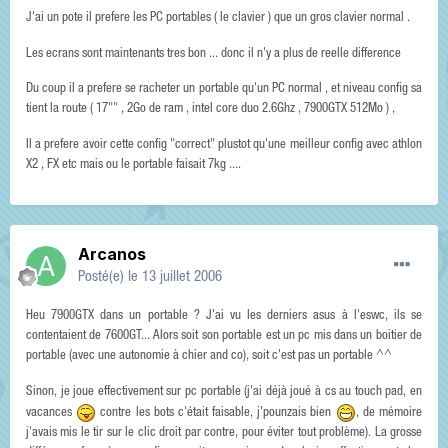
J'ai un pote il prefere les PC portables ( le clavier ) que un gros clavier normal .
Les ecrans sont maintenants tres bon ... donc il n'y a plus de reelle difference
Du coup il a prefere se racheter un portable qu'un PC normal , et niveau config sa
tient la route ( 17"" , 2Go de ram , intel core duo 2.6Ghz , 7900GTX 512Mo ) ,
Il a prefere avoir cette config "correct" plustot qu'une meilleur config avec athlon
X2 , FX etc mais ou le portable faisait 7kg ....
Arcanos
Posté(e)
le 13 juillet 2006
Heu 7900GTX dans un portable ? J'ai vu les derniers asus à l'eswc, ils se
contentaient de 7600GT... Alors soit son portable est un pc mis dans un boitier de
portable (avec une autonomie à chier and co), soit c'est pas un portable ^^
Sinon, je joue effectivement sur pc portable (j'ai déjà joué à cs au touch pad, en
vacances
contre les bots c'était faisable, j'pounzais bien
, de mémoire
j'avais mis le tir sur le clic droit par contre, pour éviter tout problème). La grosse