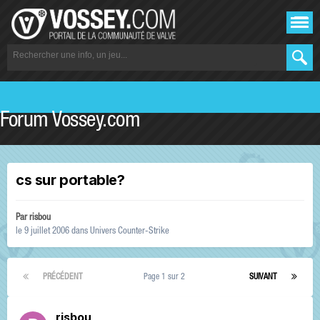
Forum Vossey.com
cs sur portable?
Par
risbou
le 9 juillet 2006
dans
Univers Counter-Strike
PRÉCÉDENT
Page 1 sur 2
SUIVANT
risbou