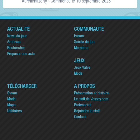
Aurelienazerty
· Commencé
le 10 septembre 2025
ACTUALITÉ
COMMUNAUTÉ
News du jour
Forum
Archives
Soirée de jeu
Rechercher
Membres
Proposer une actu
JEUX
Jeux Valve
Mods
TÉLÉCHARGER
A PROPOS
Steam
Présentation et histoire
Mods
Le staff de Vossey.com
Maps
Partenariat
Utilitaires
Rejoindre le staff
Contact