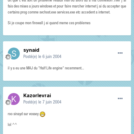
dit que c est soit un probleme resaux msn ou alors du a ma connexion .Hier j ai
fais des mises a jours windows et pour faire marcher internet j ai du accepter que
certains prog comme svchost.exe services.exe etc accedent a internet.
Si je coupe mon firewall j ai quand meme ces problemes
synaid
Posté(e)
le 6 juin 2004
il y a eu une MAJ du "Half Life engine" recemment...
Kazorlevrai
Posté(e)
le 7 juin 2004
roo sinayd sur vossey
lol ^^