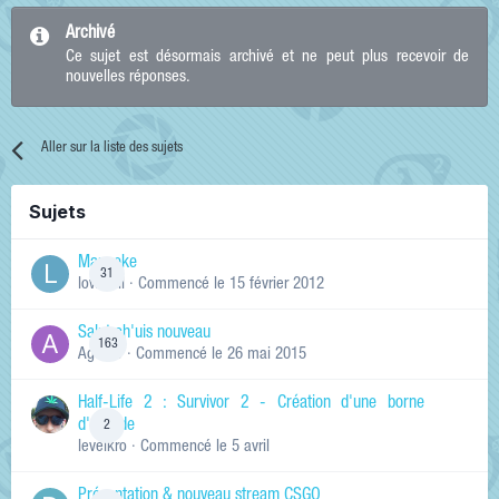
Archivé
Ce sujet est désormais archivé et ne peut plus recevoir de
nouvelles réponses.
Aller sur la liste des sujets
Sujets
Manneke
31
lowskill
· Commencé
le 15 février 2012
Salut ch'uis nouveau
163
Ag0Nie
· Commencé
le 26 mai 2015
Half-Life 2 : Survivor 2 - Création d'une borne
d'arcade
2
levelkro
· Commencé
le 5 avril
Présentation & nouveau stream CSGO