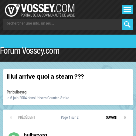
Forum Vossey.com
Il lui arrive quoi a steam ???
Par
bullseyeg
le 6 juin 2004
dans
Univers Counter-Strike
PRÉCÉDENT
Page 1 sur 2
SUIVANT
bullseyeg