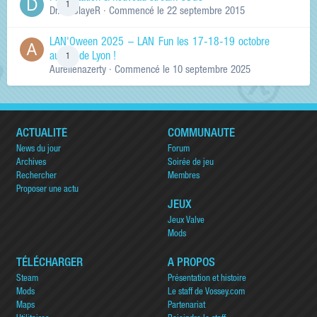
1
Dr.KinSlayeR
· Commencé
le 22 septembre 2015
LAN'Oween 2025 – LAN Fun les 17-18-19 octobre
au sud de Lyon !
1
Aurelienazerty
· Commencé
le 10 septembre 2025
ACTUALITÉ
COMMUNAUTÉ
News du jour
Forum
Archives
Soirée de jeu
Rechercher
Membres
Proposer une actu
JEUX
Jeux Valve
Mods
TÉLÉCHARGER
A PROPOS
Steam
Présentation et histoire
Mods
Le staff de Vossey.com
Maps
Partenariat