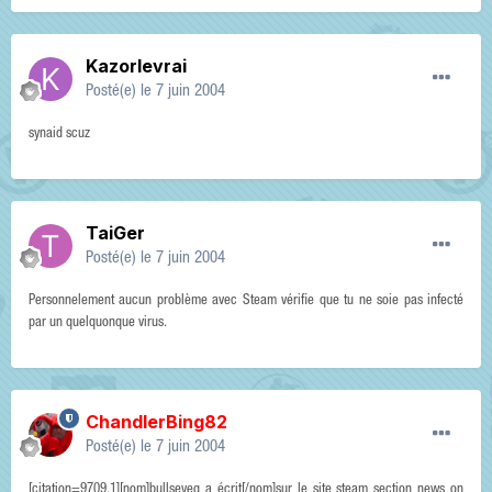
Kazorlevrai
Posté(e)
le 7 juin 2004
synaid scuz
TaiGer
Posté(e)
le 7 juin 2004
Personnelement aucun problème avec Steam vérifie que tu ne soie pas infecté
par un quelquonque virus.
ChandlerBing82
Posté(e)
le 7 juin 2004
[citation=9709,1][nom]bullseyeg a écrit[/nom]sur le site steam section news on