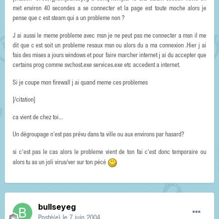
met environ 40 secondes a se connecter et la page est toute moche alors je
pense que c est steam qui a un probleme non ?
J ai aussi le meme probleme avec msn je ne peut pas me connecter a msn il me
dit que c est soit un probleme resaux msn ou alors du a ma connexion .Hier j ai
fais des mises a jours windows et pour faire marcher internet j ai du accepter que
certains prog comme svchost.exe services.exe etc accedent a internet.
Si je coupe mon firewall j ai quand meme ces problemes
[/citation]
ca vient de chez toi...
Un dégroupage n'est pas prévu dans ta ville ou aux environs par hasard?
si c'est pas le cas alors le probleme vient de ton fai c'est donc temporaire ou
alors tu as un joli virus/ver sur ton pécé
bullseyeg
Posté(e)
le 7 juin 2004