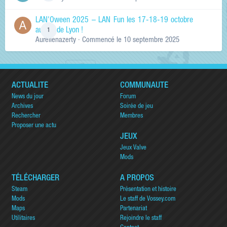
LAN'Oween 2025 – LAN Fun les 17-18-19 octobre
au sud de Lyon !
1
Aurelienazerty
· Commencé
le 10 septembre 2025
ACTUALITÉ
COMMUNAUTÉ
News du jour
Forum
Archives
Soirée de jeu
Rechercher
Membres
Proposer une actu
JEUX
Jeux Valve
Mods
TÉLÉCHARGER
A PROPOS
Steam
Présentation et histoire
Mods
Le staff de Vossey.com
Maps
Partenariat
Utilitaires
Rejoindre le staff