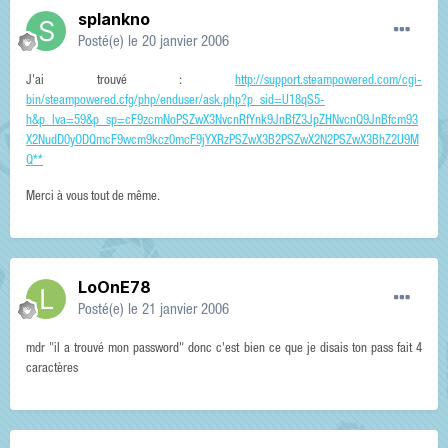
splankno
Posté(e)
le 20 janvier 2006
J'ai trouvé :
http://support.steampowered.com/cgi-
bin/steampowered.cfg/php/enduser/ask.php?p_sid=U18qS5-
h&p_lva=59&p_sp=cF9zcmNoPSZwX3NvcnRfYnk9JnBfZ3JpZHNvcnQ9JnBfcm93
X2NudD0yODQmcF9wcm9kcz0mcF9jYXRzPSZwX3B2PSZwX2N2PSZwX3BhZ2U9M
Q**
Merci à vous tout de même.
LoOnE78
Posté(e)
le 21 janvier 2006
mdr "il a trouvé mon password" donc c'est bien ce que je disais ton pass fait 4
caractères