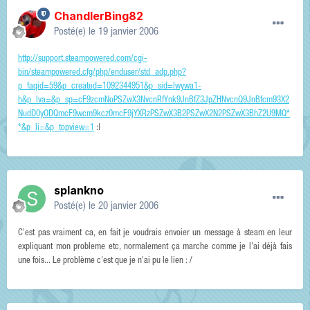
ChandlerBing82
Posté(e)
le 19 janvier 2006
http://support.steampowered.com/cgi-
bin/steampowered.cfg/php/enduser/std_adp.php?
p_faqid=59&p_created=1092344951&p_sid=lwywa1-
h&p_lva=&p_sp=cF9zcmNoPSZwX3NvcnRfYnk9JnBfZ3JpZHNvcnQ9JnBfcm93X2
NudD0yODQmcF9wcm9kcz0mcF9jYXRzPSZwX3B2PSZwX2N2PSZwX3BhZ2U9MQ*
*&p_li=&p_topview=1
:|
splankno
Posté(e)
le 20 janvier 2006
C'est pas vraiment ca, en fait je voudrais envoier un message à steam en leur
expliquant mon probleme etc, normalement ça marche comme je l'ai déjà fais
une fois... Le problème c'est que je n'ai pu le lien : /