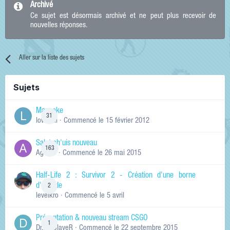
Archivé
Ce sujet est désormais archivé et ne peut plus recevoir de
nouvelles réponses.
Aller sur la liste des sujets
Sujets
Manneke
31
lowskill
· Commencé
le 15 février 2012
Salut ch'uis nouveau
163
Ag0Nie
· Commencé
le 26 mai 2015
Half-Life 2 : Survivor 2 - Création d'une borne
d'arcade
2
levelkro
· Commencé
le 5 avril
Présentation & nouveau stream CSGO
1
Dr.KinSlayeR
· Commencé
le 22 septembre 2015