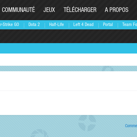
COMMUNAUTÉ
JEUX
TÉLÉCHARGER
A PROPOS
r-Strike GO
Dota 2
Half-Life
Left 4 Dead
Portal
Team Fo
Commen