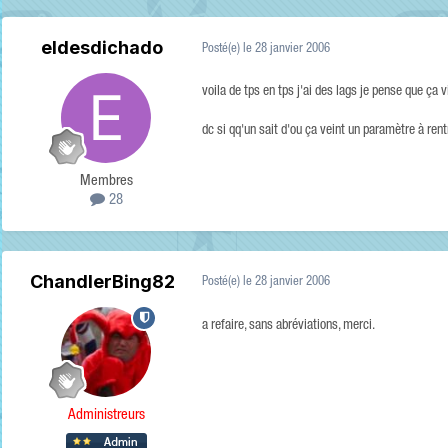
eldesdichado
Posté(e)
le 28 janvier 2006
voila de tps en tps j'ai des lags je pense que ça
dc si qq'un sait d'ou ça veint un paramètre à rent
Membres
28
ChandlerBing82
Posté(e)
le 28 janvier 2006
a refaire, sans abréviations, merci.
Administreurs