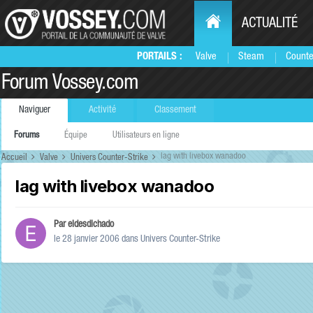
ACTUALITÉ
PORTAILS :
Valve
Steam
Counte
Forum Vossey.com
Naviguer
Activité
Classement
Forums
Équipe
Utilisateurs en ligne
lag with livebox wanadoo
Accueil
Valve
Univers Counter-Strike
lag with livebox wanadoo
Par
eldesdichado
le 28 janvier 2006
dans
Univers Counter-Strike