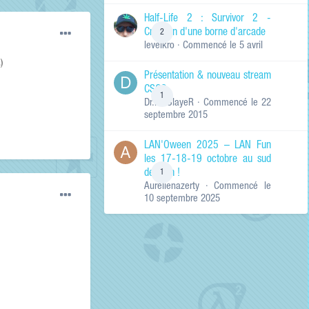
de ma recherche
RECHERCHER LES
Half-Life 2 : Survivor 2 -
RÉSULTATS DANS…
Création d'une borne d'arcade
2
levelkro
· Commencé
le 5 avril
Titres et corps
des contenus
)
Présentation & nouveau stream
Titres des
CSGO
contenus
1
Dr.KinSlayeR
· Commencé
le 22
uniquement
septembre 2015
LAN'Oween 2025 – LAN Fun
les 17-18-19 octobre au sud
de Lyon !
1
Aurelienazerty
· Commencé
le
10 septembre 2025