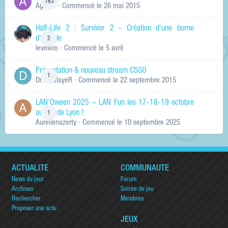
163
Ag0Nie
· Commencé
le 26 mai 2015
Half-Life 2 : Survivor 2 - Création d'une borne
d'arcade
2
levelkro
· Commencé
le 5 avril
Présentation & nouveau stream CSGO
1
Dr.KinSlayeR
· Commencé
le 22 septembre 2015
LAN'Oween 2025 – LAN Fun les 17-18-19 octobre
au sud de Lyon !
1
Aurelienazerty
· Commencé
le 10 septembre 2025
ACTUALITÉ
COMMUNAUTÉ
News du jour
Forum
Archives
Soirée de jeu
Rechercher
Membres
Proposer une actu
JEUX