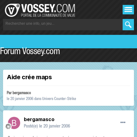
Forum Vossey.com
Aide crée maps
Par
bergamasco
le 20 janvier 2006
dans
Univers Counter-Strike
bergamasco
Posté(e)
le 20 janvier 2006