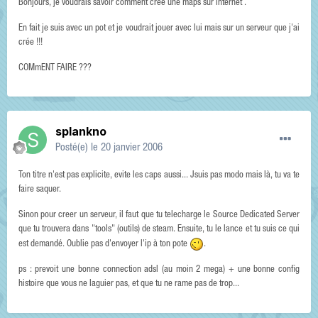
Bonjours, je voudrais savoir comment crée une maps sur internet .
En fait je suis avec un pot et je voudrait jouer avec lui mais sur un serveur que j'ai
crée !!!
COMmENT FAIRE ???
splankno
Posté(e)
le 20 janvier 2006
Ton titre n'est pas explicite, evite les caps aussi... Jsuis pas modo mais là, tu va te
faire saquer.
Sinon pour creer un serveur, il faut que tu telecharge le Source Dedicated Server
que tu trouvera dans "tools" (outils) de steam. Ensuite, tu le lance et tu suis ce qui
est demandé. Oublie pas d'envoyer l'ip à ton pote
.
ps : prevoit une bonne connection adsl (au moin 2 mega) + une bonne config
histoire que vous ne laguier pas, et que tu ne rame pas de trop...