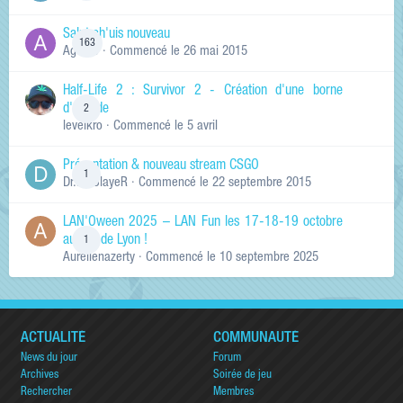
Salut ch'uis nouveau
163
Ag0Nie
· Commencé
le 26 mai 2015
Half-Life 2 : Survivor 2 - Création d'une borne
d'arcade
2
levelkro
· Commencé
le 5 avril
Présentation & nouveau stream CSGO
1
Dr.KinSlayeR
· Commencé
le 22 septembre 2015
LAN'Oween 2025 – LAN Fun les 17-18-19 octobre
au sud de Lyon !
1
Aurelienazerty
· Commencé
le 10 septembre 2025
ACTUALITÉ
COMMUNAUTÉ
News du jour
Forum
Archives
Soirée de jeu
Rechercher
Membres