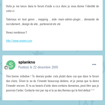
Voila je me lance dans le forum d'aide a cs.s donc je vous donne l'identité de
celui ci
Tutoriaux en tout genre , mapping , aide mani-admin-plugin , demande de
recrutement , design de site , partenariat etc etc
Venez nombreux !!
http://www.vossey.com
splankno
Posté(e)
le 22 décembre 2005
Très bonne initiative ! Tu devrais poster cela plutot dans css que dans le forum
des clans. Sinon tu as du t'investir beaucoup dedans, et je pense que tu devra
t'investir encore. Si tu as besoin d'aide dans certains domaines, peut-être que je
pourrais t'aider. Contacte moi par mp si tu as des themes qui te font defaut ^^