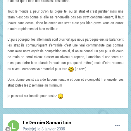
d'ailleur que l'idee des strats est tres bonne.
Tout le monde a peur qu'on lui pique tel ou tel strat et c'est justifier mais une
team n'est pas bonne si elle ne renouvelle pas ses strat continuellement, il faut
inover sans cesse, donc balancer ces strat c'est pas bien grave vous en aurez
d'autre rapidement et bien meilleur.
Et puis pourquoi les allemands sont plus fort que nous parceque eux se balancent
les strat ils communiquent s'entraide c'est une vrai communauté pas comme
nous avec notre esprit de competition moisi, si on se donnai un peu plus de coup
de main on serai mieux classer au niveau europeen, l'ambition d une team ce
n'est pas d'etre bien classé francais (un peu quand même) mais d'etre reconnu
au niveau europeen voir mondial plus tard
(le reve)
Donc donné vos strats aidé la communauté et pour etre competitif renouveler vos
strat toutes les 2 semaine au minimum
je passerai sur ton site pour postez
LeDernierSamaritain
Posté(e)
le 8 janvier 2006