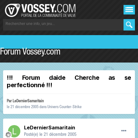
Forum Vossey.com
!!! Forum daide Cherche as se
perfectionné !!!
Par
LeDernierSamaritain
le 21 décembre 2005
dans
Univers Counter-Strike
LeDernierSamaritain
Posté(e)
le 21 décembre 2005